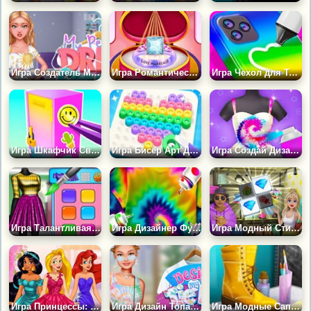
Игра Создатель Моего Идеального Платья
Игра Романтический Дизайн Обручального Кольца
Игра Чехол для Телефона Своими Руками 3
Игра Шкафчик Своими Руками
Игра Бисер Арт Дизайн
Игра Создай Дизайн Платьев 2
Игра Талантливая Девушка: Художественный Класс
Игра Дизайнер Футболок
Игра Модный Стилист: Наряд и Дизайн
Игра Принцессы: Модный Дизайн на Выпускной
Игра Дизайн Топа с Принтом Тай-дай
Игра Модные Сапоги: Дизайн