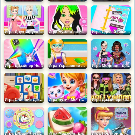
Игра Двухъярусная Кровать Сестер: Дизайн 2
Игра Бумажная Кукла Своими Руками
Игра Сделай Сам: Мини-журнал
Игра Дизайнер Чехлов
Игра Украшение Детской Школы
Игра Модницы Делают Корсет Своими Руками
Игра Слияние Декора
Игра Бутик Mечты Kуклы
Игра Дизайнерские Наряды Голливудских Звезд
Игра Дизайн Летающей Тарелки
Игра Маджонг: Дизайн и Три в Ряд
Игра Портной для Золушки Бальное Платье