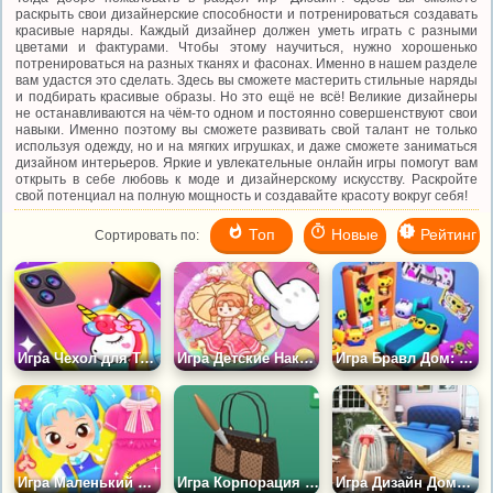
раскрыть свои дизайнерские способности и потренироваться создавать
красивые наряды. Каждый дизайнер должен уметь играть с разными
цветами и фактурами. Чтобы этому научиться, нужно хорошенько
потренироваться на разных тканях и фасонах. Именно в нашем разделе
вам удастся это сделать. Здесь вы сможете мастерить стильные наряды
и подбирать красивые образы. Но это ещё не всё! Великие дизайнеры
не останавливаются на чём-то одном и постоянно совершенствуют свои
навыки. Именно поэтому вы сможете развивать свой талант не только
используя одежду, но и на мягких игрушках, и даже сможете заниматься
дизайном интерьеров. Яркие и увлекательные онлайн игры помогут вам
открыть в себе любовь к моде и дизайнерскому искусству. Раскройте
свой потенциал на полную мощность и создавайте красоту вокруг себя!
Топ
Новые
Рейтинг
Сортировать по:
Игра Чехол для Телефона Своими Руками 5
Игра Детские Наклейки Своими Руками
Игра Бравл Дом: Дизайнер
Игра Маленький Портной: Мода Своими Руками
Игра Корпорация Роскоши
Игра Дизайн Дома 3Д