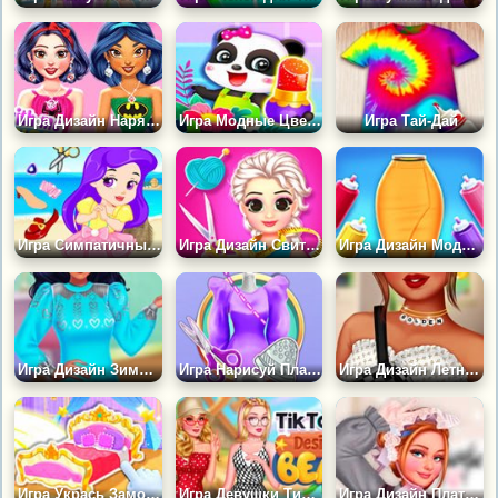
Игра Дизайн Нарядов Супергероев
Игра Модные Цветы Своими Руками
Игра Тай-Дай
Игра Симпатичный Дизайн Туфель Русалки
Игра Дизайн Свитера на Осень
Игра Дизайн Модная Юбка Карандаш
Игра Дизайн Зимнего Свитера
Игра Нарисуй Платье Своей Мечты
Игра Дизайн Летнего Ожерелья
Игра Укрась Замок Моей Мечты
Игра Девушки Тик Ток: Дизайн Пляжной Сумки
Игра Дизайн Платья Лолиты