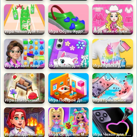
Игра Чехол для Телефона: Сделай Сам
Игра Обувь Художника
Игра Мини-блокноты Своими Руками
Игра Дизайн Квартиры: Три в Ряд
Игра Чехол для Телефона АСМР
Игра Краска для Рубашек: Сделай Сам
Игра Плиточный Сад: Дизайн Крошечного Дома
Игра Построй Дом Мечты: Головоломка
Игра Гримасный Коктейль Своими Руками
Игра Загадочная История Ведьмы и Дизайн Дома
Игра Создатель Модных Кукол
Игра Чехол для Телефона Своими Руками 4