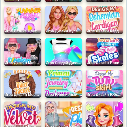
Игра Летние Цветочные Узоры
Игра Дизайн Купальника
Игра Дизайн Кардигана
Игра Дизайн Моей Шляпы-ведра
Игра Создай Дизайн Платьев
Игра Дизайн Роликов для Девочек
Игра Дизайн Моей Байкерской Куртки
Игра Ювелирный Дизайнер
Игра Дизайн Юбки-пачки
Игра Дизайн Бархатного Платья
Игра Дизайн Юбки со Складками
Игра Дизайнер Сапог Своими Руками