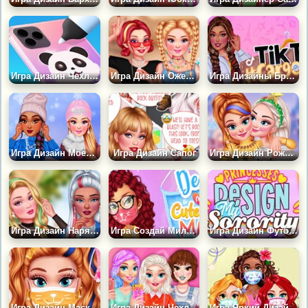
Игра Дизайн Чехла для Телефона
Игра Дизайн Ожерелья
Игра Дизайны Брюков Карго
Игра Дизайн Моей Зимней Шапки
Игра Дизайн Сапог
Игра Дизайн Рождественского Свитера
Игра Дизайн Нарядов из Тюли
Игра Создай Милую Маску для Лица
Игра Дизайн Футболки от Принцесс
Игра Дизайн Маски от Принцесс
Игра Дизайн Чехлов для Телефона
Игра Яркий Дизайн Масок для Лица