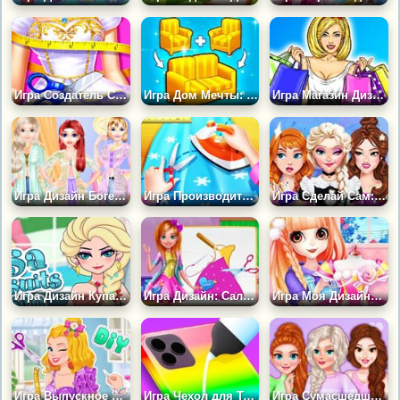
Игра Создатель Свадебного Платья
Игра Дом Мечты: Слияние и Дизайн
Игра Магазин Дизайнерских Сумок
Игра Дизайн Богемного Кардигана
Игра Производитель Одежды и Обуви
Игра Сделай Сам: Трансформация Костюма
Игра Дизайн Купальников от Эльзы
Игра Дизайн: Салон Моды
Игра Моя Дизайнерская Мечта
Игра Выпускное Платье Своими Руками
Игра Чехол для Телефона Своими Руками 2
Игра Сумасшедший Дизайн Платья Принцессы