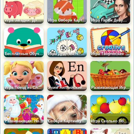
Игра Загадки: Домашние Животные
Игра Собери Картинки из Кубиков
Игра Гараж Девушки
Бесплатные Обучающие Игры
Игра Дудл Матч: Собери Пары
Игра Творческие Пазлы
Игра Поезд из Слов Баттербин
Учим Английские Слова с Картинками
Развивающая Игра: Сложи В Корзинку
Развивающая: Новогодний Пазл
Собери Картинку с Собачкой
Игра Сколько Яблок?