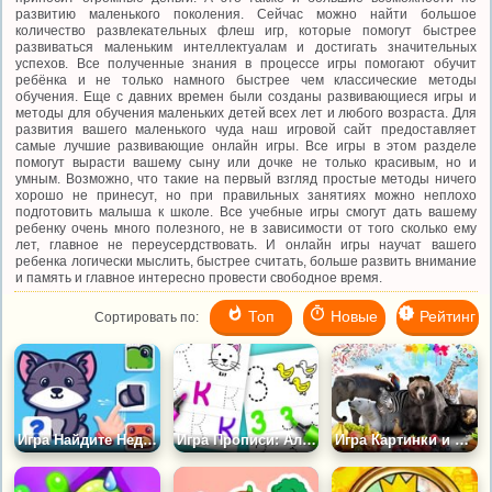
развитию маленького поколения. Сейчас можно найти большое
количество развлекательных флеш игр, которые помогут быстрее
развиваться маленьким интеллектуалам и достигать значительных
успехов. Все полученные знания в процессе игры помогают обучит
ребёнка и не только намного быстрее чем классические методы
обучения. Еще с давних времен были созданы развивающиеся игры и
методы для обучения маленьких детей всех лет и любого возраста. Для
развития вашего маленького чуда наш игровой сайт предоставляет
самые лучшие развивающие онлайн игры. Все игры в этом разделе
помогут вырасти вашему сыну или дочке не только красивым, но и
умным. Возможно, что такие на первый взгляд простые методы ничего
хорошо не принесут, но при правильных занятиях можно неплохо
подготовить малыша к школе. Все учебные игры смогут дать вашему
ребенку очень много полезного, не в зависимости от того сколько ему
лет, главное не переусердствовать. И онлайн игры научат вашего
ребенка логически мыслить, быстрее считать, больше развить внимание
и память и главное интересно провести свободное время.
Топ
Новые
Рейтинг
Сортировать по:
Игра Найдите Недостающую Часть
Игра Прописи: Алфавит для Детей
Игра Картинки и Звуки