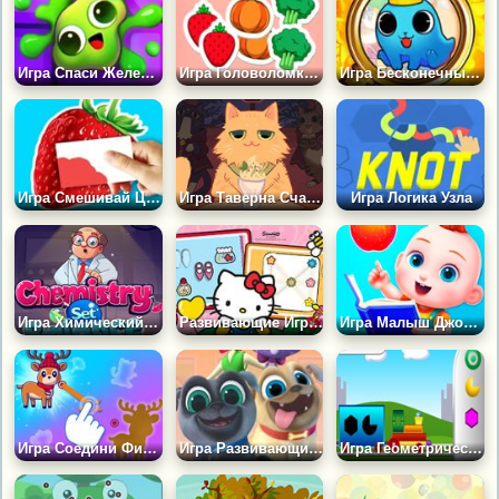
Игра Спаси Желейку: Развивай Логику и Интуицию
Игра Головоломка: Парные Соединения 2Д
Игра Бесконечный Зум Арт
Игра Смешивай Цвета
Игра Таверна Счастливых Котов
Игра Логика Узла
Игра Химический Набор Баланс
Развивающие Игры с Хэллоу Китти
Игра Малыш Джоджо Дошкольное Обучение
Игра Соедини Фигуры
Игра Развивающие Игры Дисней
Игра Геометрические Фигуры