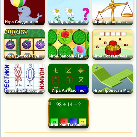
Игра Соедини по Точкам Тюленя
Игра Продолжи Ряд
Игра Уравновесь Весы
Игра Детское Судоку
Игра Запомни Цветы
Игра Составляем Слова
Игра Развивающие Крестики Нолики
Игра Ай Кью Тест
Игра Провести Мяч по Дорожке
Игра Как Ты Знаешь Математику