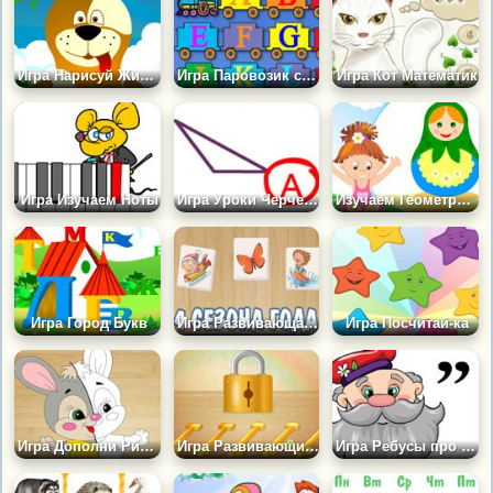
Игра Нарисуй Животное
Игра Паровозик с Алфавитом
Игра Кот Математик
Игра Изучаем Ноты
Игра Уроки Черчения
Изучаем Геометрич. Фигуры
Игра Город Букв
Игра Развивающая: 4 Сезона Года
Игра Посчитай-ка
Игра Дополни Рисунок
Игра Развивающие Ключики
Игра Ребусы про Грибы