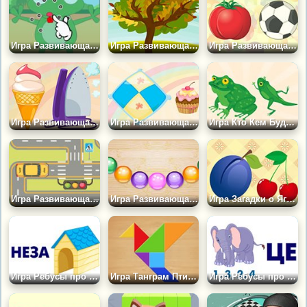
Игра Развивающая: Точка к Точке
Игра Развивающая: Времена Года
Игра Развивающая: Съедобное-несъедобное
Игра Развивающая: Холодное-Горячее
Игра Развивающая: Большой-маленький
Игра Кто Кем Будет?
Игра Развивающая: Такси
Игра Развивающая: Собери Бусы
Игра Загадки о Ягодах
Игра Ребусы про Цветы
Игра Танграм Птицы
Игра Ребусы про Лето