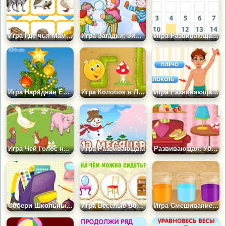
Игра Где чья Мама?
Игра Загадки: Зимние Забавы
Игра Развивающая: Календарь
Игра Нарядная Ёлочка
Игра Колобок в Лабиринте
Игра Развивающая: Тело Человека
Игра Чей Голос на Ферме?
Игра Развивающая: 12 месяцев
Развивающая: Убери в Комнате
Собери Школьный Портфель
Игра Весёлые Вопросы по Дому
Игра Смешивание Цветов