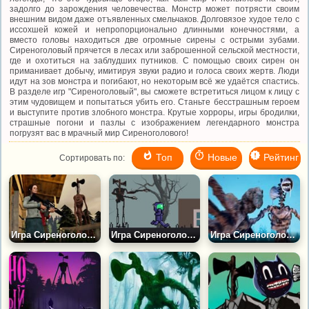
задолго до зарождения человечества. Монстр может потрясти своим
внешним видом даже отъявленных смельчаков. Долговязое худое тело с
иссохшей кожей и непропорционально длинными конечностями, а
вместо головы находиться две огромные сирены с острыми зубами.
Сиреноголовый прячется в лесах или заброшенной сельской местности,
где и охотиться на заблудших путников. С помощью своих сирен он
приманивает добычу, имитируя звуки радио и голоса своих жертв. Люди
идут на зов монстра и погибают, но некоторым всё же удаётся спастись.
В разделе игр "Сиреноголовый", вы сможете встретиться лицом к лицу с
этим чудовищем и попытаться убить его. Станьте бесстрашным героем
и выступите против злобного монстра. Крутые хорроры, игры бродилки,
страшные погони и пазлы с изображением легендарного монстра
погрузят вас в мрачный мир Сиреноголового!
Топ
Новые
Рейтинг
Сортировать по:
Игра Сиреноголовый: Возвращение в Лес
Игра Сиреноголовый: Побег из Леса
Игра Сиреноголовый: Восстание Монстров