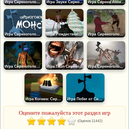
Игра Сиреноголовый: Лес Кошмаров
Игра Звуки Сиреоноголового
Игра Сирена Апокалипсиса
Игра Сиреноголовый Монстр
Игра Рождественская Ночь Ужасов
Игра Сиреноголовый SCP-6789: Охота Продолжается
Игра Сиреноголовый: Хоррор
Игра Пазл Сиреноголовый
Игра Сиреноголовый: Звуки Отчаяния
Игра Когама: Сиреноголовый
Игра Побег от Сиреноголового
Оцените пожалуйста этот раздел игр
(Оценок 11442)