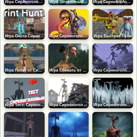
Игра Сиреноголовый: Пробуждение
Игра Затерянный Лес Сиреноголового
Игра Сиреноголовый: Яйца Сюрприз
Игра Охота Сиреноголового
Игра Сиреноголовый Твой Питомец
Игра Быстрее Пули!
Игра Побег от Сиреноголового на Мосту
Игра Сбежать от Сиреноголового
Игра Сиреноголовый: Кирпичный Завод
Игра Тест: Сиреноголовый
Игра Сиреоноголовый: Монстр Шутер
Игра Сиреноголовый: Пазл Монстры