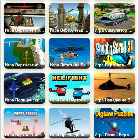
Игра Вертолет Против Зомби
Игра Вертолеты: Найти и Уничтожить
Игра Симулятор Вертолета 3Д
Игра Вертолеты: Симулятор Парковки
Игра Летать на Вертолете по Городу
Игра Вертолеты: Стрельба 3Д
Игра Полицейский Вертолет
Игра Бои Вертолетов на Двоих
Игра Нападение Вооруженного Вертолета 3Д
Игра Вертолеты: Спасение Щенков
Игра Преследование на Вертолете
Игра Пазлы Вертолета