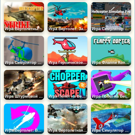
Игра Вертолетный Удар 2
Игра Вертолет: Защита Базы
Игра Симулятор Вертолета Про
Игра Симулятор Вертолёта
Игра Героическое Спасение на Вертолете
Игра Флаппи Коптер 2
Игра Штурмовой Вертолет 3Д
Игра Полёт на Вертушке
Игра Побег на Вертолете
Игра Вертолет: Вызов Принят
Игра Вертолетная Миссия: Блэк Опс 3Д
Игра Симулятор Спасательного Вертолёта