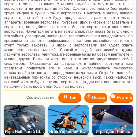
вертолетами разных видов. У многих людей есть мечта полетать на
вертолете и дотронуться до небес. Сделать это можно без особого
труда, сыграв в лучше игры о вертолетах! Садитесь в кабину вашего
вертолета, на выбор вам будут предоставлены разные летательные
аппараты: военные вертолеты, грузовые, двух винтовые, спасательные
вертолеты, полицейские вертолеты, боевые вертолеты и даже мини-
вертолеты. Научиться летать на таких аппаратах может быть сложно и
это займет у вас время, наберитесь терпения оно вам понадобиться. Со
временем вы станете профессиональным пилотом любого вертолета,
стоит только захотеть! В играх с вертолетами вас будет ждать
множество разных миссий. Спасайте людей, доставляйте грузы,
паркуйте вертолеты, уничтожайте военные базы на боевом вертолете и
многое другое. Большая часть игр о вертолетах представляет собой
симуляторы. Оказавшись за штурвалом в кабине вертолета вам
предстоит подняться его в небо и контролировать множество
показателей вертолета по определенным датчикам. Откройте для себя
неизведанные горизонты со стороны небесной выси. Также наиболее
сложной частью будет посадка вертолета, но для опытного пилота это
не должно быть проблемой. Удачных полетов!
Топ
Новые
Рейтинг
Сортировать по:
Игра Небесный Штурм
Игра Управляй Боевым Вертолетом
Игра День Побега