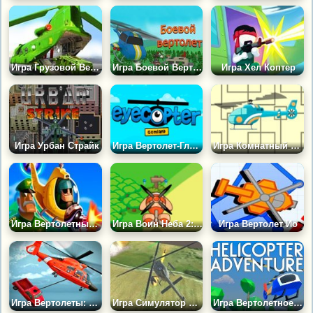
Игра Грузовой Вертолет Армии США
Игра Боевой Вертолет
Игра Хел Коптер
Игра Урбан Страйк
Игра Вертолет-Глаз: Жемчужные Земли
Игра Комнатный Вертолет
Игра Вертолетный Удар
Игра Воин Неба 2: Вторжение
Игра Вертолет Ио
Игра Вертолеты: Спасательная Операция 2020
Игра Симулятор Боевого Вертолета 3Д
Игра Вертолетное Приключение