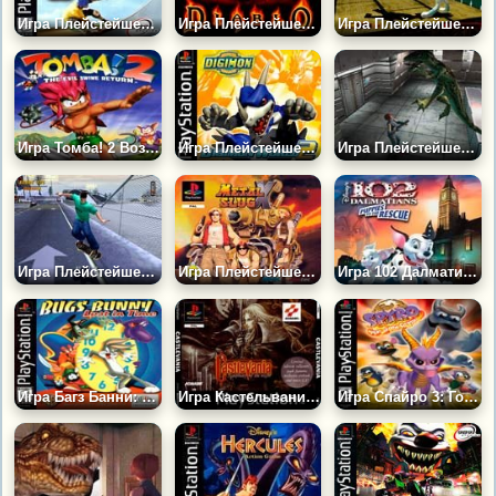
Игра Плейстейшен: Экстрим 3
Игра Плейстейшен: Диабло
Игра Плейстейшен: Кровавый Рев 2
Игра Томба! 2 Возвращение Злой Свиньи Томба | Плейстейшен
Игра Плейстейшен: Дигимон Мир 2
Игра Плейстейшен: Дино Кризис
Игра Плейстейшен: Тони Хоук Про Скейтер 2
Игра Плейстейшен: Метал Слаг Икс
Игра 102 Далматинца: Щенки Спешат на Помощь | Плейстейшен
Игра Багз Банни: Затерянный Во Времени | Плейстейшен
Игра Кастельвания: Симфония Ночи | Плейстейшен
Игра Спайро 3: Год Дракона | Плейстейшен