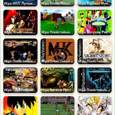
Игра НХЛ: Лучший Бросок | Плейстейшен
Игра Плейстейшен: ФИФА 2000 | FIFA 2000
Игра Харвест Мун: Назад к Природе | Плейстейшен
Игра Плейстейшен: Кастлвания Хрониклс
Игра Плейстейшен: Побег Обезьяны
Игра Могучие Рейнджеры: Сила Времени | Плейстейшен
Игра Плейстейшен: Король Бойцов 99
Игра Плейстейшен: Мортал Комбат 3
Игра Плейстейшен: История Скитальца
Игра Плейстейшен: Твистед Метал
Игра Капком Против СНК: Миллениум Файт 2000 Про | Плейстейшен
Игра Плейстейшен: Чужой Трилогия