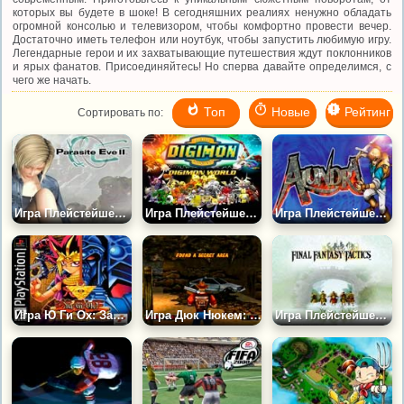
которых вы будете в шоке! В сегодняшних реалиях ненужно обладать
огромной консолью и телевизором, чтобы комфортно провести вечер.
Достаточно иметь телефон или ноутбук, чтобы запустить любимую игру.
Легендарные герои и их захватывающие путешествия ждут поклонников
и ярых фанатов. Присоединяйтесь! Но сперва давайте определимся, с
чего же начать.
Топ
Новые
Рейтинг
Сортировать по:
Игра Плейстейшен: Паразит Ева 2
Игра Плейстейшен: Мир Дигимонов
Игра Плейстейшен: Алундра
Игра Ю Ги Ох: Забытые Воспоминания | Плейстейшен
Игра Дюк Нюкем: Время Убивать | Плейстейшен
Игра Плейстейшен: Финал Фэнтези Тактикс