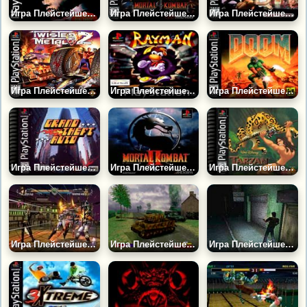
Игра Плейстейшен: Резидент Ивел
Игра Плейстейшен: Мортал Комбат 4
Игра Плейстейшен: Теккен 2
Игра Плейстейшен: Твистед Метал 2
Игра Плейстейшен: Рейман
Игра Плейстейшен: Дум
Игра Плейстейшен: ГТА
Игра Плейстейшен: Мортал Комбат 2
Игра Плейстейшен: Тарзан
Игра Плейстейшен: Невероятные Приключения ДжоДжо
Игра Плейстейшен: Танковый Фронт
Игра Плейстейшен: Сайлент Хилл