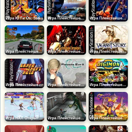
Игра Ю Ги Ох: Забытые Воспоминания | Плейстейшен
Игра Плейстейшен: Драйвер
Игра Плейстейшен: Геркулес
Игра Плейстейшен: Гран Туризмо
Игра Плейстейшен: Кастлвания Хрониклс
Игра Плейстейшен: История Скитальца
Игра Плейстейшен: ГТА
Игра Плейстейшен: Паразит Ева 2
Игра Плейстейшен: Мир Дигимонов
Игра НХЛ Открытие Льда 2 на 2 Челлендж | Плейстейшен
Игра Плейстейшен: Дино Кризис
Игра Плейстейшен: Спайро Дракон