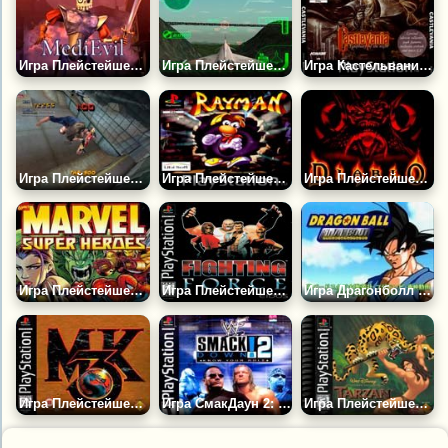
Игра Плейстейшен: Медивал
Игра Плейстейшен: Боевой Ас 3
Игра Кастельвания: Симфония Ночи | Плейстейшен
Игра Плейстейшен: Тони Хоук Про Скейтер
Игра Плейстейшен: Рейман
Игра Плейстейшен: Диабло
Игра Плейстейшен: Марвел Супер Герои
Игра Плейстейшен: Боевая Сила
Игра Драгонболл ГТ: Финальный Поединок | Плейстейшен
Игра Плейстейшен: Мортал Комбат 3
Игра СмакДаун 2: Знай Свою Роль | Плейстейшен
Игра Плейстейшен: Тарзан