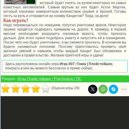
который будет гонять за рулем некоторых из самых
известных автомобилей. Самым крутым из них будет Астон Мартин,
который напичкан невероятным количеством оружия и броней. Готовы
сесть за руль и отправится на поимку бандитов? Тогда, за дело!
Как играть?
Надо перемещаться по локациям, попутно уничтожая врагов. Некоторое
оружие придётся подбирать прямиком на дороге. К примеру, в первой
миссии необходимо разрушить огромные ворота, чтобы проехать
дальше. Для этого нужно подобрать ракету и запустить её в ограждение.
После чего оно будет уничтожено, и вы сможете проехать. В основном вы
будете заниматься погонями. Поэтому приготовьтесь проявить свой
арсенал умений и навыков, чтобы каждый бандит был обезврежен и
доставлен в правительство. Желаем приятной игры и удачи!
Здесь расположена онлайн игра
Игра 007: Гонка | Плейстейшен
,
поиграть в нее вы можете бесплатно и прямо сейчас.
Раздел:
Игры Плейстейшен | PlayStation | ПС
(Оценок игры 29)