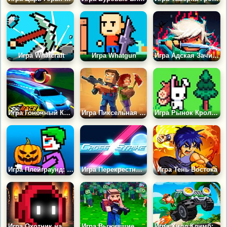
Игра Whatcraft
Игра Whatgun
Игра Адская Зачистка
Игра Гоночный Кликер
Игра Пиксельная Битва: Мир Оружия
Игра Рынок Кролика
Игра Плейграунд: Туалет Мод
Игра Перекрестный Удар
Игра Тень Востока
Игра Охотник на Нечисть: Подземелье Бесконечности
Игра Выжившие Пиксельные Вампиры
Игра Хилл Климб: Пиксельная Машина