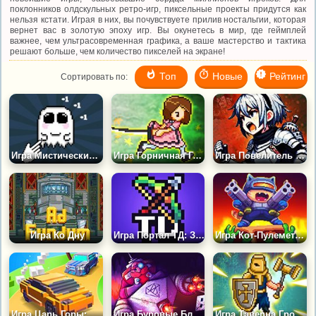
поклонников олдскульных ретро-игр, пиксельные проекты придутся как
нельзя кстати. Играя в них, вы почувствуете прилив ностальгии, которая
вернет вас в золотую эпоху игр. Вы окунетесь в мир, где геймплей
важнее, чем ультрасовременная графика, а ваше мастерство и тактика
решают больше, чем количество пикселей на экране!
Топ
Новые
Рейтинг
Сортировать по:
Игра Мистический Мир: Кликер
Игра Горничная Героиня
Игра Повелитель Островов
Игра Ко Дну
Игра Портал ТД: Защита Башни
Игра Кот-Пулеметчик: Суперстрельба по Зомби
Игра Царь Горы: Пиксельные Тачки
Игра Буровые Бластеры
Игра Таверна Грохот: Карточный Рогалик