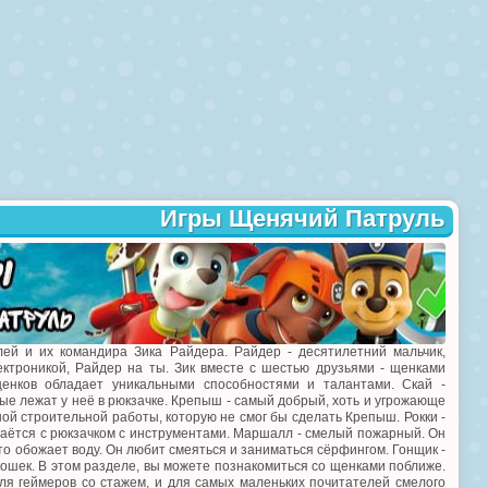
Игры Щенячий Патруль
ей и их командира Зика Райдера. Райдер - десятилетний мальчик,
ектроникой, Райдер на ты. Зик вместе с шестью друзьями - щенками
енков обладает уникальными способностями и талантами. Скай -
ые лежат у неё в рюкзачке. Крепыш - самый добрый, хоть и угрожающе
ной строительной работы, которую не смог бы сделать Крепыш. Рокки -
стаётся с рюкзачком с инструментами. Маршалл - смелый пожарный. Он
о обожает воду. Он любит смеяться и заниматься сёрфингом. Гонщик -
кошек. В этом разделе, вы можете познакомиться со щенками поближе.
ля геймеров со стажем, и для самых маленьких почитателей смелого