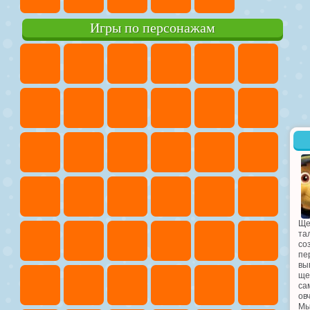
Игры по персонажам
Ще
та
со
пе
вы
ще
са
ов
Мы