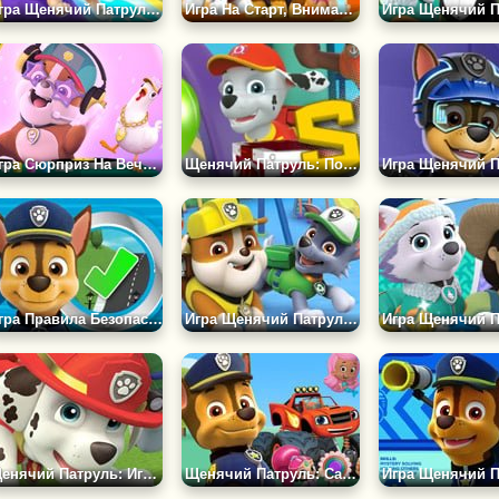
Игра Щенячий Патруль: Гав Гав Буги
Игра На Старт, Внимание, Угадай!
Игра Сюрприз На Вечеринке
Щенячий Патруль: Поисковая Миссия
Игра Правила Безопасности
Игра Щенячий Патруль: Тяфстроитель
Щенячий Патруль: Игровая Площадка
Щенячий Патруль: Сад Дружбы