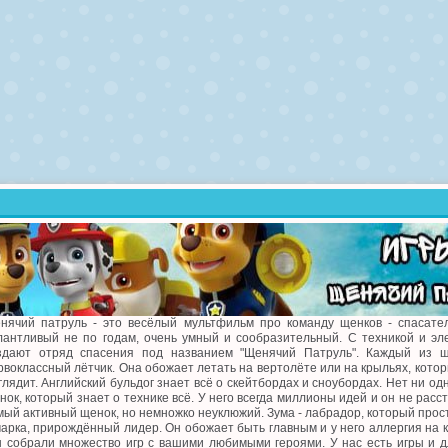
нячий патруль - это весёлый мультфильм про команду щенков - спасател
лантливый не по годам, очень умный и сообразительный. С техникой и эл
здают отряд спасения под названием "Щенячий Патруль". Каждый из щ
рвоклассный лётчик. Она обожает летать на вертолёте или на крыльях, котор
глядит. Английский бульдог знает всё о скейтбордах и сноубордах. Нет ни од
нок, который знает о технике всё. У него всегда миллионы идей и он не рас
мый активный щенок, но немножко неуклюжий. Зума - лабрадор, который прост
чарка, прирождённый лидер. Он обожает быть главным и у него аллергия на 
 собрали множество игр с вашими любимыми героями. У нас есть игры и д