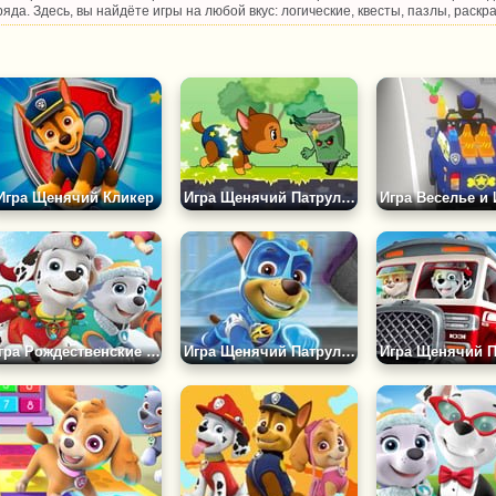
ряда. Здесь, вы найдёте игры на любой вкус: логические, квесты, пазлы, раскра
Игра Щенячий Кликер
Игра Щенячий Патруль - Забег для Детей
Игра Рождественские Миссии
Игра Щенячий Патруль: Поймать Робота