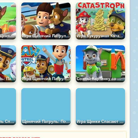
Игра Академия Щенячьего Патруля
Игра Щенячий Патруль: Райдер и Гонщик
Игра Кукурузная Катастрофа
Щенячий Патруль: Пазл &quot;Щенки&quot;
Игра Щенячий Патруль: Пазл
Создай Картинку со Щенячьим Патрулём
Щенячий Патруль Спасает День
Щенячий Патруль: Поймай Угощение
Игра Щенки Спасают Друзей