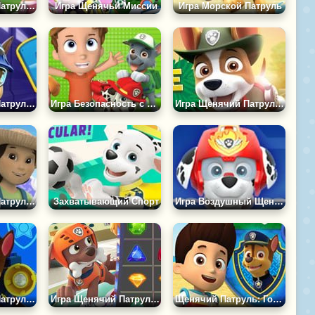
Игра Щенячий Патруль: Идеальная Фотография
Игра Щенячьи Миссии
Игра Морской Патруль
Игра Щенячий Патруль: Операция Гав
Игра Безопасность с Щенячьим Патрулём
Игра Щенячий Патруль: Джунгли
Игра Щенячий Патруль: Все Звёзды
Захватывающий Спорт
Игра Воздушный Щенячий Патруль
Игра Щенячий Патруль: Пазл Гонщик
Игра Щенячий Патруль: Три в Ряд
Щенячий Патруль: Головоломка