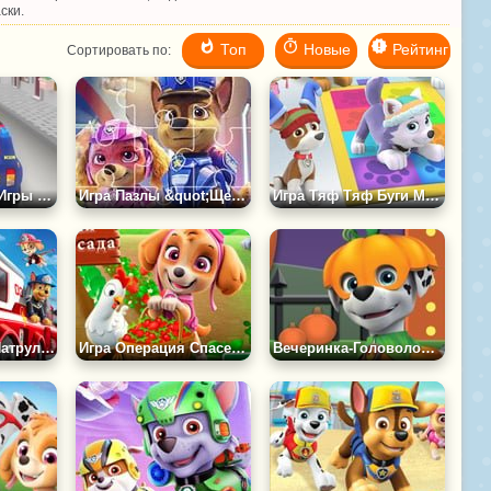
ски.
Топ
Новые
Рейтинг
Сортировать по:
Игра Веселье и Игры в Бухте Приключений
Игра Пазлы &quot;Щенячий Патруль в Кино&quot;
Игра Тяф Тяф Буги Математика
Игра Щенячий Патруль: Миссия Маршалла
Игра Операция Спасение Сада
Вечеринка-Головоломка на Хэллоуин