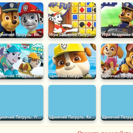
Щенячий Патруль: Воздушная Доставка
Игра Щенячий Патруль: Щен - Фу
Щенячий Патруль: Вниз по Склону
Щенячий Патруль: Подбери Пару
Щенячий Патруль: Угадай Щенка
Щенячий Патруль: Книга Раскрасок