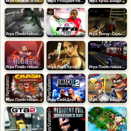
Игра Спайро 3: Год Дракона | Плейстейшен
Игра Резидент Ивел 2: Двойной Удар - Часть 1
Игра Крэш Бандикут 2: Кортекс Наносит Ответный Удар | Плейстейшен
Игра Плейстейшен: Дино Кризис
Игра Плейстейшен: ФИФА 2002 | FIFA 2002
Игра Тенчу: Скрытный Ассасин | Плейстейшен
Игра Плейстейшен: Медивал
Игра Лара Крофт: Бродилка
Игра Плейстейшен: Бэтмен и Робин
Игра Плейстейшен: Крэш Бандикут
Игра СмакДаун 2: Знай Свою Роль | Плейстейшен
Игра Крэш Бандикут 3