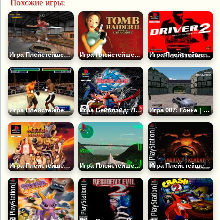
Похожие игры:
Игра Плейстейшен: Тони Хоук Про Скейтер 4
Игра Плейстейшен: Лара Крофт 2
Игра Плейстейшен: Драйвер 2
Игра Плейстейшен: Нокаут Королей 2001
Игра Бейблэйд: Лет ит Рип | Плейстейшен
Игра 007: Гонка | Плейстейшен
Игра Плейстейшен: Метал Слаг Икс
Игра Плейстейшен: Боевой Ас 3
Игра Плейстейшен: Мортал Комбат 4