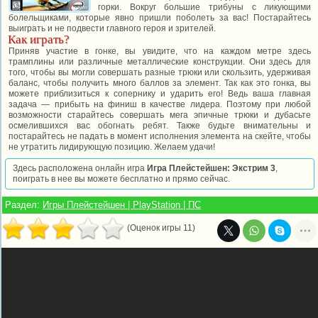
горки. Вокруг большие трибуны с ликующими
болельщиками, которые явно пришли поболеть за вас! Постарайтесь
выиграть и не подвести главного героя и зрителей.
Как играть?
Приняв участие в гонке, вы увидите, что на каждом метре здесь
трамплины или различные металлические конструкции. Они здесь для
того, чтобы вы могли совершать разные трюки или скользить, удерживая
баланс, чтобы получить много баллов за элемент. Так как это гонка, вы
можете приблизиться к сопернику и ударить его! Ведь ваша главная
задача — прибыть на финиш в качестве лидера. Поэтому при любой
возможности старайтесь совершать мега эпичные трюки и дубасьте
осмелившихся вас обогнать ребят. Также будьте внимательны и
постарайтесь не падать в момент исполнения элемента на скейте, чтобы
не утратить лидирующую позицию. Желаем удачи!
Здесь расположена онлайн игра
Игра Плейстейшен: Экстрим 3
,
поиграть в нее вы можете бесплатно и прямо сейчас.
Раздел:
Игры Плейстейшен | PlayStation | ПС
(Оценок игры 11)