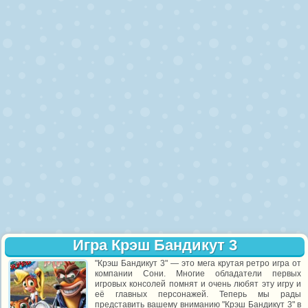
Игра Крэш Бандикут 3
"Крэш Бандикут 3" — это мега крутая ретро игра от
компании Сони. Многие обладатели первых
игровых консолей помнят и очень любят эту игру и
её главных персонажей. Теперь мы рады
представить вашему вниманию "Крэш Бандикут 3" в