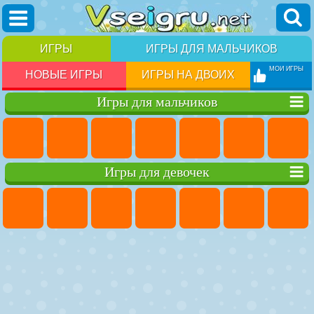
ИГРЫ
ИГРЫ ДЛЯ МАЛЬЧИКОВ
МОИ ИГРЫ
НОВЫЕ ИГРЫ
ИГРЫ НА ДВОИХ
Игры для мальчиков
Игры для девочек