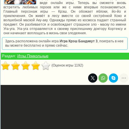
виде онлайн игры. Теперь вы сможете вновь
встретить любимых героев или же с ними впервые познакомиться.
Главный персонаж игры — Крэш. Он обожает яблоки, йо-йо и
приключения. Он живёт в лесу вместе со своей сестрёнкой Коко и
волшебной маской Аку-аку. Однажды прямо из космоса падает странный
предмет. Он разбивается и освобождает страшное зло - маску по имени
Уга-уга. Уга-уга отправляется к своему приспешнику доктору Кортексу и
они начинают воплощать в жизнь свои злодеяния.
Здесь расположена онлайн игра
Игра Крэш Бандикут 3
, поиграть в нее
вы можете бесплатно и прямо сейчас.
Раздел:
Игры Прикольные
(Оценок игры 1192)