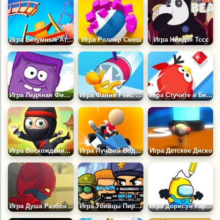
Игра Безумные Аттракционы
Игра Роллер Смеш
Игра Ниндзя Тссс
Игра Ледяная Фиолетовая Голова 2
Игра Фанни Рейс 3Д 2019
Игра Стучите и Бегите
Игра Восхождение Ниндзя
Игра Лучший Водитель
Игра Детское Диско
Игра Душа Разбойника
Игра Убийцы Пиратов
Игра Дорисуй Картинку