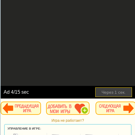
Ad
4
/15 sec
Через
1
сек.
Игра не работает?
УПРАВЛЕНИЕ В ИГРЕ: