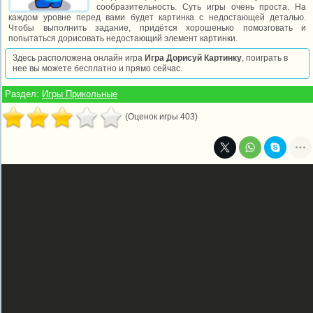
сообразительность. Суть игры очень проста. На
каждом уровне перед вами будет картинка с недостающей деталью.
Чтобы выполнить задание, придётся хорошенько помозговать и
попытаться дорисовать недостающий элемент картинки.
Здесь расположена онлайн игра
Игра Дорисуй Картинку
, поиграть в
нее вы можете бесплатно и прямо сейчас.
Раздел:
Игры Прикольные
(Оценок игры 403)