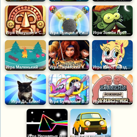
Игра Ловушки и Сокровища
Игра Прицел и Рикошет 2
Игра Зомби Против Хэллоуина
Игра Маленький Мир в Бутылке
Игра Пиратский Код Фей
Игра Квест Звёздочки
Игра Да, Блин!
Игра Бумажные Войны
Игра Камень! Ножницы! Животик!
Игра Неоновые Души
Игра Рискованная Поездка