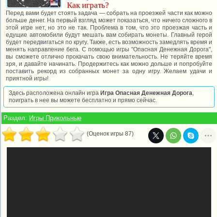
Как играть?
Перед вами будет стоять задача — собрать на проезжей части как можно
больше денег. На первый взгляд может показаться, что ничего сложного в
этой игре нет, но это не так. Проблема в том, что это проезжая часть и
едущие автомобили будут мешать вам собирать монеты. Главный герой
будет передвигаться по кругу. Также, есть возможность замедлять время и
менять направление бега. С помощью игры "Опасная Денежная Дорога",
вы сможете отлично прокачать свою внимательность. Не теряйте время
зря, и давайте начинать. Продержитесь как можно дольше и попробуйте
поставить рекорд из собранных монет за одну игру. Желаем удачи и
приятной игры!
Здесь расположена онлайн игра
Игра Опасная Денежная Дорога
,
поиграть в нее вы можете бесплатно и прямо сейчас.
Раздел:
Игры Прикольные
(Оценок игры 87)