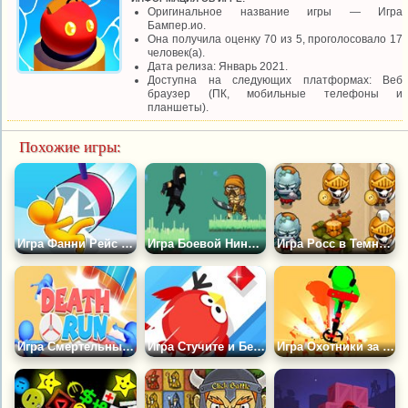
Оригинальное название игры — Игра
Бампер.ио.
Она получила оценку 70 из 5, проголосовало 17
человек(а).
Дата релиза: Январь 2021.
Доступна на следующих платформах: Веб
браузер (ПК, мобильные телефоны и
планшеты).
Похожие игры:
Игра Фанни Рейс 3Д 2019
Игра Боевой Ниндзя
Игра Росс в Темноте
Игра Смертельный Забег
Игра Стучите и Бегите
Игра Охотники за Сокровищами 2