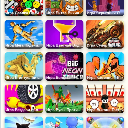
Игра Свалка Смайликов
Игра Битва Викингов
Игра Скрытный Охотник
Игра Мега Падение: Симулятор Рэгдолла
Игра Цветная Вода и Булавка
Игра Супер Драйв Вперед
Игра Египтус: Битва в Пустыне
Игра Большая Неоновая Башня Против Крошечного Квадрата
Игра Каменный Век
Игра Раздави Колесом
Игра Русы Против Ящеров: Баллада о Колодце
Игра Выгони Гостей