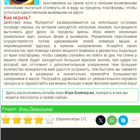
противников на своем пути и любыми возможными
способами пытаться столкнуть их в воду за пределы платформы, чтобы
остаться единственным выжившим на карте.
Как играть?
Действия игры "Bumper.io" разворачиваются на небольших островах
посреди океана, на котором находятся несколько игроков, пытающихся
вытолкать друг друга за пределы арены. Игра имеет несколько
уникальных карт, разных форм и размеров. Управление персонажем
осуществляется путем удерживания левой клавиши мыши и
перемещением курсора в нужном направлении. Атакуйте своих
оппонентов, при помощи своего мощного бампера и держитесь подальше
от края платформы, чтобы самому случайно не пойти ко дну. На спине у
вашего героя будет находиться большая красная кнопка, при ударе по
которой, вас оттолкнет с дополнительным ускорением. Чем большее
количество конкурентов вам удастся устранить, тем быстрее вы сможете
увеличиться в размерах и значительно превзойти большинство
соперников в массе. Получайте удовольствие от увлекательного игрового
процесса и заработайте как можно больше очков! Желаем приятной игры!
Здесь расположена онлайн игра
Игра Бампер.ио
, поиграть в нее вы
можете бесплатно и прямо сейчас.
Раздел:
Игры Прикольные
(Оценок игры 17)