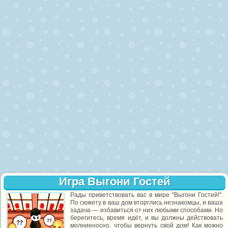
Игра Выгони Гостей
Рады приветствовать вас в мире "Выгони Гостей!".
По сюжету в ваш дом вторглись незнакомцы, и ваша
задача — избавиться от них любыми способами. Но
берегитесь, время идёт, и вы должны действовать
молниеносно, чтобы вернуть свой дом! Как можно