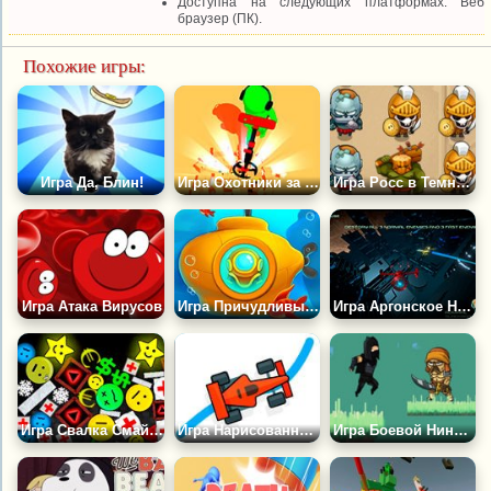
Доступна на следующих платформах: Веб
браузер (ПК).
Похожие игры:
Игра Да, Блин!
Игра Охотники за Сокровищами 2
Игра Росс в Темноте
Игра Атака Вирусов
Игра Причудливый Дайвер
Игра Аргонское Нападение
Игра Свалка Смайликов
Игра Нарисованные Гонки
Игра Боевой Ниндзя