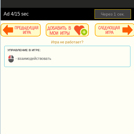
Ad
4
/15 sec
Через
1
сек.
Игра не работает?
УПРАВЛЕНИЕ В ИГРЕ:
- взаимодействовать