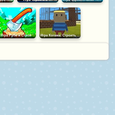
Игра Руби и Строй
Игра Когама: Строить Дома