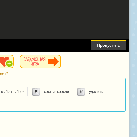
Пропустить
тает?
 выбрать блок
- сесть в кресло
- удалить