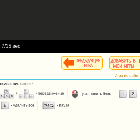
d
8
/15 sec
Игра не рабо
УПРАВЛЕНИЕ В ИГРЕ:
/
- передвижение
- установить блок
-
- удалить всё
- пауза