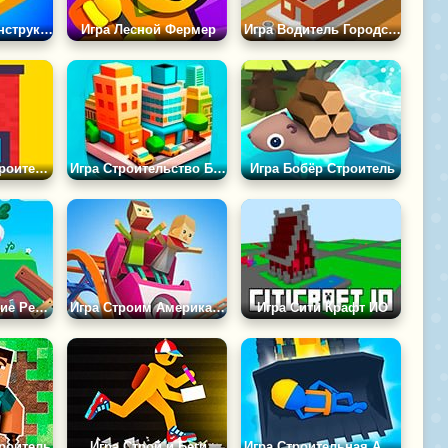
Игра Собери Конструктор
Игра Лесной Фермер
Игра Водитель Городского Конструктора 3Д
Игра Кликер: Строительство Дома
Игра Строительство Башен в Городе
Игра Бобёр Строитель
Игра Восхождение Редиски
Игра Строим Американские Горки
Игра Сити Крафт ИО
роитель
Игра Строй и Беги
Игра Строительная Аркада