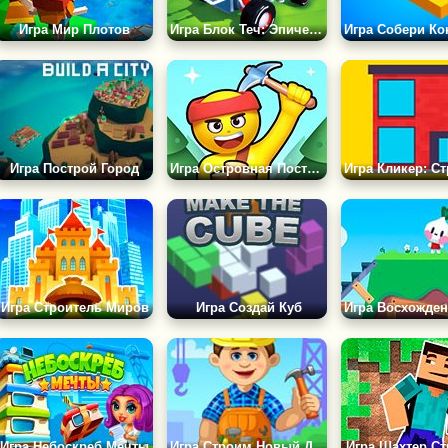
Игра Мир Плотов
Игра Блок Теч: Эпическая Песочница
Игра Построй Город
Игра Островная Постройка
Игра Строитель Миров
Игра Создай Куб
Игра Небоскреб Мечты
Игра Строим Новый Дом
Игра Шахтер Ст