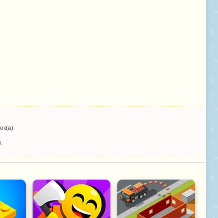
ек(а).
.