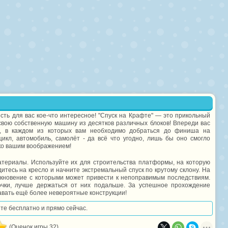
есть для вас кое-что интересное! "Спуск на Крафте" — это прикольный
 свою собственную машину из десятков различных блоков! Впереди вас
й, в каждом из которых вам необходимо добраться до финиша на
икл, автомобиль, самолёт - да всё что угодно, лишь бы оно смогло
ько вашим воображением!
атериалы. Используйте их для строительства платформы, на которую
дитесь на кресло и начните экстремальный спуск по крутому склону. На
лкновение с которыми может привести к непоправимым последствиям.
очки, лучше держаться от них подальше. За успешное прохождение
авать ещё более невероятные конструкции!
ете бесплатно и прямо сейчас.
(Оценок игры 32)