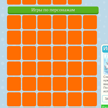
Игры по персонажам
И
Сн
нуж
ва
По
ис
З
Раз