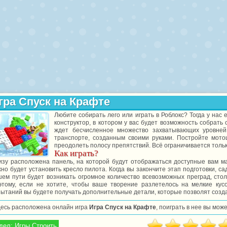
гра Спуск на Крафте
Любите собирать лего или играть в Роблокс? Тогда у нас 
конструктор, в котором у вас будет возможность собрать
ждет бесчисленное множество захватывающих уровне
транспорте, созданным своими руками. Постройте мотоц
преодолеть полосу препятствий. Всё ограничивается тол
Как играть?
изу расположена панель, на которой будут отображаться доступные вам м
но будет установить кресло пилота. Когда вы закончите этап подготовки, са
шем пути будет возникать огромное количество всевозможных преград, сто
этому, если не хотите, чтобы ваше творение разлетелось на мелкие кус
пытаний вы будете получать дополнительные детали, которые позволят созд
десь расположена онлайн игра
Игра Спуск на Крафте
, поиграть в нее вы мож
дел:
Игры Строить