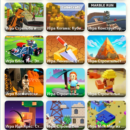
Игра Стрельба и Строительство Форта
Игра Когама: Кубическое Ремесло
Игра Конструктор-Лабиринт (Marble Run)
Игра Блок Теч: Эпическая Песочница
Игра Ленивый Строитель
Игра Строительство Пирамиды
Игра Космический Город: Построй Свою Империю
Игра Строительный Страж: Основание Королевства
Игра Строительный Мастер
Игра Идл Аркс: Строить в Море
Игра Строим Вавилонскую Башню
Игра Мой Мир из Блоков