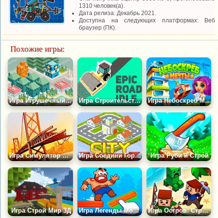
1310 человек(а).
Дата релиза: Декабрь 2021.
Доступна на следующих платформах: Веб
браузер (ПК).
Похожие игры:
Игра Игрушечный Город Метрополис
Игра Строительство Эпических Дорог
Игра Небоскреб Мечты
Игра Симулятор Строительства Моста
Игра Соедини Город
Игра Руби и Строй
Игра Строй Мир 3Д
Игра Легенды Мостов
Игра Остров: Строй и Выживай