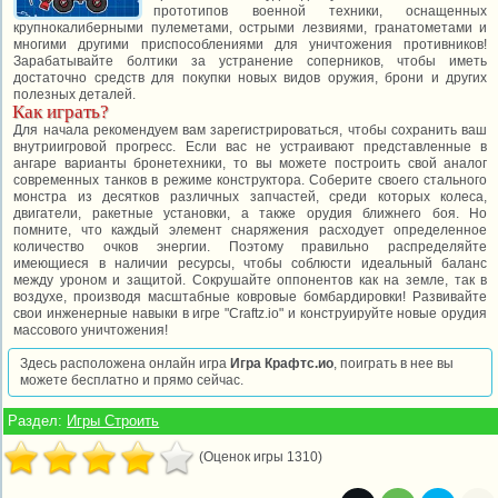
прототипов военной техники, оснащенных
крупнокалиберными пулеметами, острыми лезвиями, гранатометами и
многими другими приспособлениями для уничтожения противников!
Зарабатывайте болтики за устранение соперников, чтобы иметь
достаточно средств для покупки новых видов оружия, брони и других
полезных деталей.
Как играть?
Для начала рекомендуем вам зарегистрироваться, чтобы сохранить ваш
внутриигровой прогресс. Если вас не устраивают представленные в
ангаре варианты бронетехники, то вы можете построить свой аналог
современных танков в режиме конструктора. Соберите своего стального
монстра из десятков различных запчастей, среди которых колеса,
двигатели, ракетные установки, а также орудия ближнего боя. Но
помните, что каждый элемент снаряжения расходует определенное
количество очков энергии. Поэтому правильно распределяйте
имеющиеся в наличии ресурсы, чтобы соблюсти идеальный баланс
между уроном и защитой. Сокрушайте оппонентов как на земле, так в
воздухе, производя масштабные ковровые бомбардировки! Развивайте
свои инженерные навыки в игре "Craftz.io" и конструируйте новые орудия
массового уничтожения!
Здесь расположена онлайн игра
Игра Крафтс.ио
, поиграть в нее вы
можете бесплатно и прямо сейчас.
Раздел:
Игры Строить
(Оценок игры 1310)