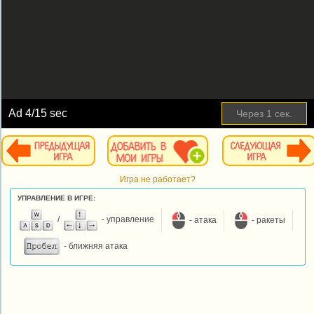
Ad
4
/15 sec
Через
1
сек.
Игра не работает?
УПРАВЛЕНИЕ В ИГРЕ:
/
- управление
- атака
- ракеты
- ближняя атака