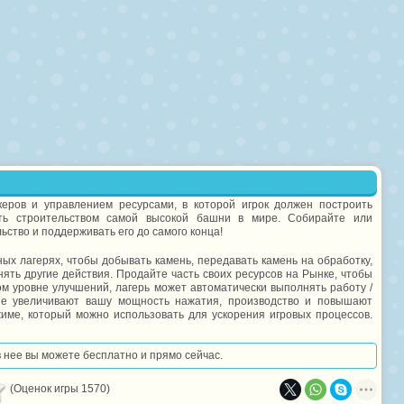
еров и управлением ресурсами, в которой игрок должен построить
ть строительством самой высокой башни в мире. Собирайте или
ство и поддерживать его до самого конца!
х лагерях, чтобы добывать камень, передавать камень на обработку,
нять другие действия. Продайте часть своих ресурсов на Рынке, чтобы
м уровне улучшений, лагерь может автоматически выполнять работу /
рые увеличивают вашу мощность нажатия, производство и повышают
ме, который можно использовать для ускорения игровых процессов.
 в нее вы можете бесплатно и прямо сейчас.
(Оценок игры 1570)