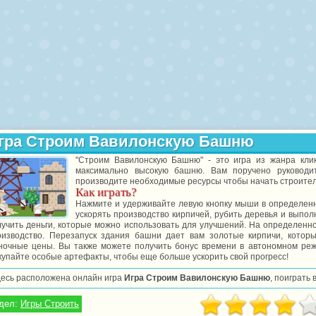
гра Строим Вавилонскую Башню
"Строим Вавилонскую Башню" - это игра из жанра клик
максимально высокую башню. Вам поручено руководи
производите необходимые ресурсы чтобы начать строитель
Как играть?
Нажмите и удерживайте левую кнопку мыши в определенны
ускорять производство кирпичей, рубить деревья и выпол
лучить деньги, которые можно использовать для улучшений. На определенно
оизводство. Перезапуск здания башни дает вам золотые кирпичи, кото
ночные цены. Вы также можете получить бонус времени в автономном режи
упайте особые артефакты, чтобы еще больше ускорить свой прогресс!
десь расположена онлайн игра
Игра Строим Вавилонскую Башню
, поиграть
дел:
Игры Строить