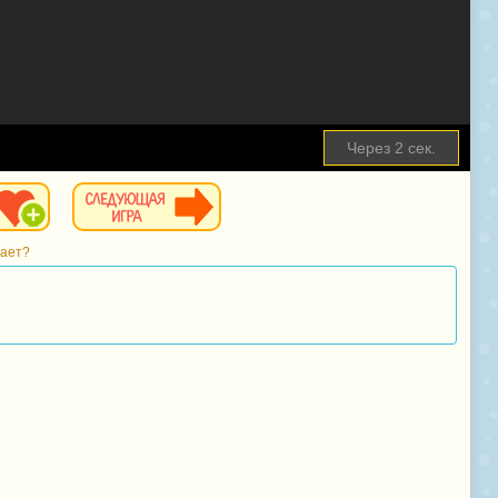
Через
1
сек.
тает?