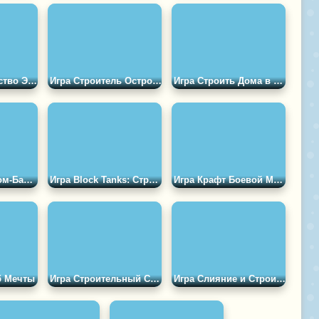
Игра Строительство Эпических Дорог
Игра Строитель Острова
Игра Строить Дома в Майнкрафт
Игра Строить Дом-Башню
Игра Block Tanks: Строй и Сражайся
Игра Крафт Боевой Машины из Блоков
б Мечты
Игра Строительный Страж: Основание Королевства
Игра Слияние и Строительство