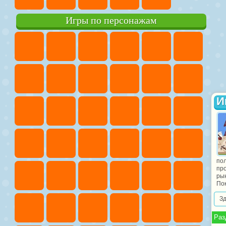
Игры по персонажам
И
по
пр
ры
Пок
З
Раз