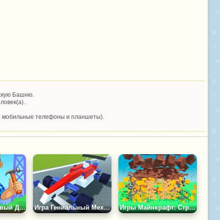
скую Башню.
ловек(а).
, мобильные телефоны и планшеты).
Игра Строим Новый Дом
Игра Гениальный Механик 2
Игры Майнкрафт: Строй и Разрушай