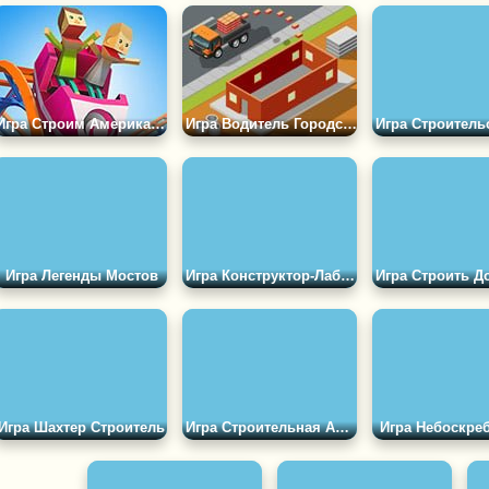
Игра Строим Американские Горки
Игра Водитель Городского Конструктора 3Д
Игра Легенды Мостов
Игра Конструктор-Лабиринт (Marble Run)
Игра Шахтер Строитель
Игра Строительная Аркада
Игра Небоскре