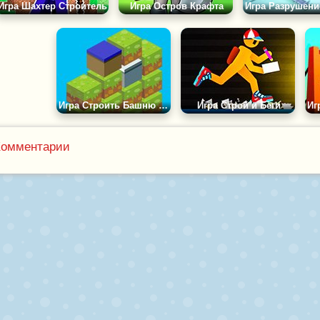
Игра Шахтер Строитель
Игра Остров Крафта
Игра Строить Башню из Кубиков
Игра Строй и Беги
Комментарии