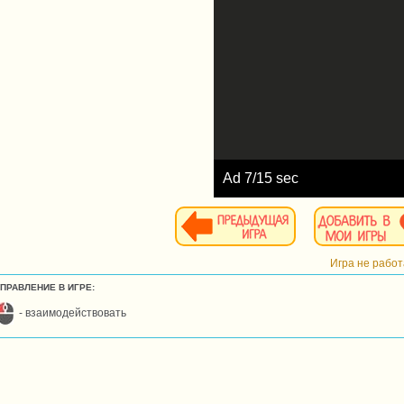
Ad
8
/15 sec
Игра не рабо
УПРАВЛЕНИЕ В ИГРЕ:
- взаимодействовать