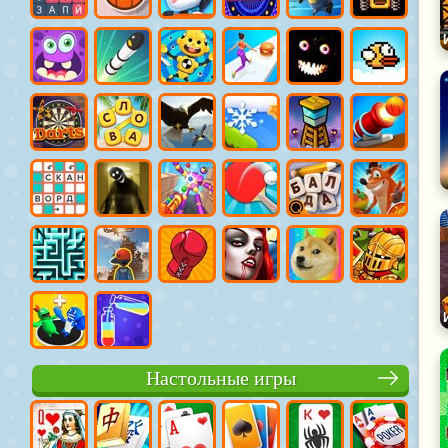
Настольные игры