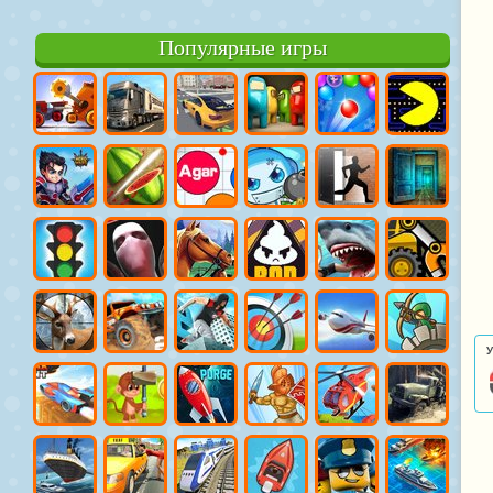
Популярные игры