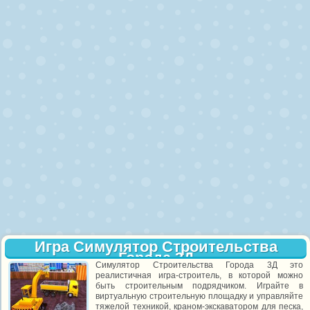
Игра Симулятор Строительства
Города 3Д
Симулятор Строительства Города 3Д это
реалистичная игра-строитель, в которой можно
быть строительным подрядчиком. Играйте в
виртуальную строительную площадку и управляйте
тяжелой техникой, краном-экскаватором для песка,