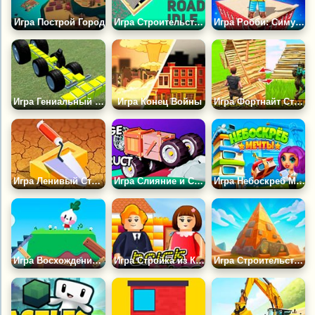
Игра Построй Город
Игра Строительство Эпических Дорог
Игра Робби: Симулятор Башни
Игра Гениальный Механик
Игра Конец Войны
Игра Фортнайт Стройка Форта
Игра Ленивый Строитель
Игра Слияние и Строительство
Игра Небоскреб Мечты
Игра Восхождение Редиски
Игра Стройка из Кирпича
Игра Строительство Пирамиды