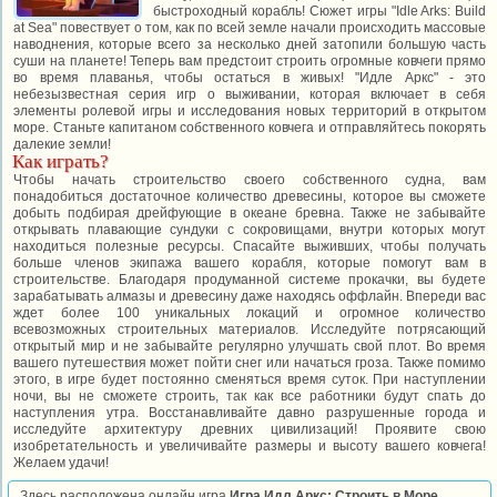
быстроходный корабль! Сюжет игры "Idle Arks: Build
at Sea" повествует о том, как по всей земле начали происходить массовые
наводнения, которые всего за несколько дней затопили большую часть
суши на планете! Теперь вам предстоит строить огромные ковчеги прямо
во время плаванья, чтобы остаться в живых! "Идле Аркс" - это
небезызвестная серия игр о выживании, которая включает в себя
элементы ролевой игры и исследования новых территорий в открытом
море. Станьте капитаном собственного ковчега и отправляйтесь покорять
далекие земли!
Как играть?
Чтобы начать строительство своего собственного судна, вам
понадобиться достаточное количество древесины, которое вы сможете
добыть подбирая дрейфующие в океане бревна. Также не забывайте
открывать плавающие сундуки с сокровищами, внутри которых могут
находиться полезные ресурсы. Спасайте выживших, чтобы получать
больше членов экипажа вашего корабля, которые помогут вам в
строительстве. Благодаря продуманной системе прокачки, вы будете
зарабатывать алмазы и древесину даже находясь оффлайн. Впереди вас
ждет более 100 уникальных локаций и огромное количество
всевозможных строительных материалов. Исследуйте потрясающий
открытый мир и не забывайте регулярно улучшать свой плот. Во время
вашего путешествия может пойти снег или начаться гроза. Также помимо
этого, в игре будет постоянно сменяться время суток. При наступлении
ночи, вы не сможете строить, так как все работники будут спать до
наступления утра. Восстанавливайте давно разрушенные города и
исследуйте архитектуру древних цивилизаций! Проявите свою
изобретательность и увеличивайте размеры и высоту вашего ковчега!
Желаем удачи!
Здесь расположена онлайн игра
Игра Идл Аркс: Строить в Море
,