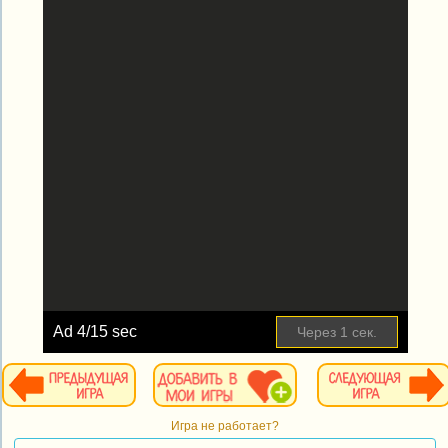
Ad
4
/15 sec
Через
1
сек.
Игра не работает?