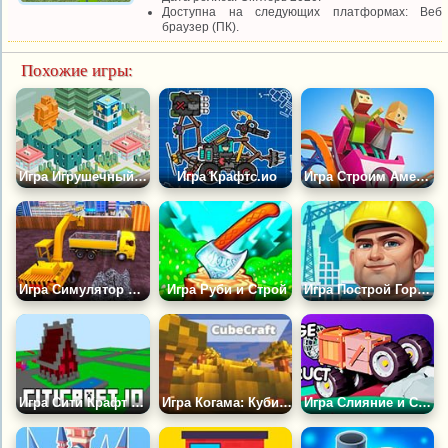
Доступна на следующих платформах: Веб
браузер (ПК).
Похожие игры:
Игра Игрушечный Город Метрополис
Игра Крафтс.ио
Игра Строим Американские Горки
Игра Симулятор Строительства Города 3Д
Игра Руби и Строй
Игра Построй Город Мечты
Игра Сити Крафт ИО
Игра Когама: Кубическое Ремесло
Игра Слияние и Строительство