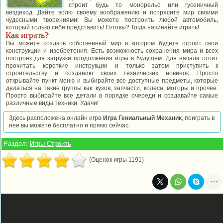
строит будь то монорельс или гусеничный
вездеход. Дайте волю своему воображению и потрясите мир своими
чудесными творениями! Вы можете построить любой автомобиль,
который только себе представить! Готовы? Тогда начинайте играть!
Как играть?
Вы можете создать собственный мир в котором будете строит свои
конструкции и изобретения. Есть возможность сохранения мира и всех
построек для загрузки продолжения игры в будущем. Для начала стоит
прочитать короткие инструкции и только затем приступить к
строительству и созданию своих технических новинок. Просто
открывайте пункт меню и выбирайте все доступные предметы, которые
делаться на такие группы как: кузов, запчасти, колеса, моторы и прочее.
Просто выбирайте все детали в порядке очереди и создавайте самые
различные виды техники. Удачи!
Здесь расположена онлайн игра
Игра Гениальный Механик
, поиграть в
нее вы можете бесплатно и прямо сейчас.
Раздел:
Игры Строить
(Оценок игры 1191)