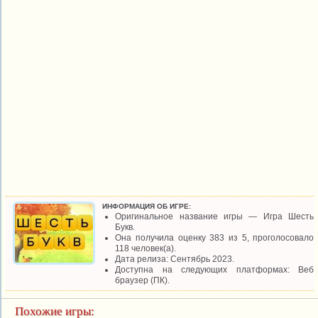
ИНФОРМАЦИЯ ОБ ИГРЕ:
Оригинальное название игры — Игра Шесть
Букв.
Она получила оценку 383 из 5, проголосовало
118 человек(а).
Дата релиза: Сентябрь 2023.
Доступна на следующих платформах: Веб
браузер (ПК).
Похожие игры: