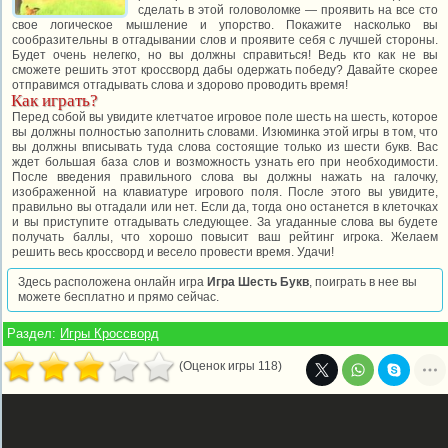
сделать в этой головоломке — проявить на все сто
свое логическое мышление и упорство. Покажите насколько вы
сообразительны в отгадывании слов и проявите себя с лучшей стороны.
Будет очень нелегко, но вы должны справиться! Ведь кто как не вы
сможете решить этот кроссворд дабы одержать победу? Давайте скорее
отправимся отгадывать слова и здорово проводить время!
Как играть?
Перед собой вы увидите клетчатое игровое поле шесть на шесть, которое
вы должны полностью заполнить словами. Изюминка этой игры в том, что
вы должны вписывать туда слова состоящие только из шести букв. Вас
ждет большая база слов и возможность узнать его при необходимости.
После введения правильного слова вы должны нажать на галочку,
изображенной на клавиатуре игрового поля. После этого вы увидите,
правильно вы отгадали или нет. Если да, тогда оно останется в клеточках
и вы приступите отгадывать следующее. За угаданные слова вы будете
получать баллы, что хорошо повысит ваш рейтинг игрока. Желаем
решить весь кроссворд и весело провести время. Удачи!
Здесь расположена онлайн игра
Игра Шесть Букв
, поиграть в нее вы
можете бесплатно и прямо сейчас.
Раздел:
Игры Кроссворд
(Оценок игры 118)