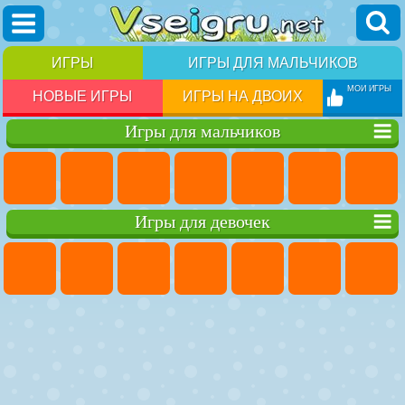
ИГРЫ
ИГРЫ ДЛЯ МАЛЬЧИКОВ
МОИ ИГРЫ
НОВЫЕ ИГРЫ
ИГРЫ НА ДВОИХ
Игры для мальчиков
Игры для девочек