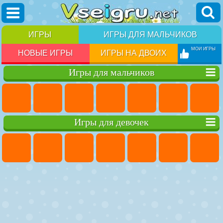
ИГРЫ
ИГРЫ ДЛЯ МАЛЬЧИКОВ
МОИ ИГРЫ
НОВЫЕ ИГРЫ
ИГРЫ НА ДВОИХ
Игры для мальчиков
Игры для девочек