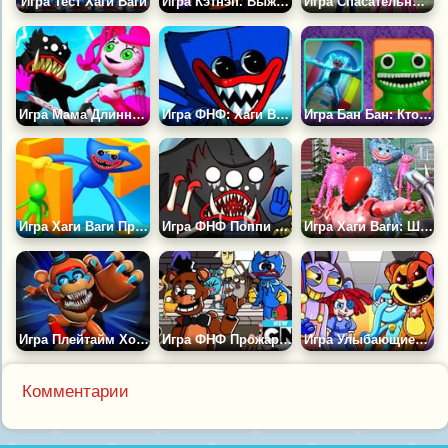
Игра Тест Хаги Ваги
Игра Кэтнэп. Выживание и Морфы
Игра Спасательный Паркур Хаги Ваги
Игра Мама Длинные Ноги против Килли Вилли
Игра ФНФ: Хаги Ваги
Игра Бан Бан: Кто Круче?
Игра Хаги Ваги Прятки
Игра ФНФ Поппи Плейтайм: Килли Вилли
Игра Хаги Ваги: Шутер на Выживание
Игра Плейтайм Хоррор: Площадка Монстров
Игра ФНФ Прожарка: Фредди и Бенди против Хаги Ваги
Игра Улыбающиеся Твари Против Цифрового Цирка
Комментарии