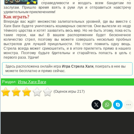
справедливости и воздать всем бандитам по
заслугам. Пришло время взять в руки лук и отправиться навстречу
удивительным приключениям!
Как играть?
Впереди вас ждёт множество залипательных уровней, где вы вместе с
Хаги Ваги будете уничтожать кошмарных скелетов. Они вылезли из недр
тёмного царства и хотят захватить весь мир. Но не быть этому, пока есть
такие герои, как вы! В вашем распоряжении будет бесконечное
количество стрел, поэтому вы можете совершать несколько пробных
выстрелов для лучшей прицельности. Но стоит помнить одну вещь.
Стрела всегда может срикошетить, и в итоге прилететь прямо в нашего
монстра. Поэтому будьте бдительны и старайтесь попасть в цель с
первого раза. Удачи!
Здесь расположена онлайн игра
Игра Стрела Хаги
, поиграть в нее вы
можете бесплатно и прямо сейчас.
Раздел:
Игры Хаги Ваги
(Оценок игры 217)