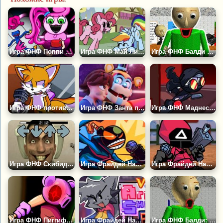
Игра ФНФ Поппи Плейтайм: Мама Длинные Ноги
Игра ФНФ Май Литл Пони: Сила в Гриве
Игра ФНФ Балди Фантайм
Игра ФНФ против Тейлза: Тёмный Дневник
Игра ФНФ Занта против ФНАФ Секьюрити Брич
Игра ФНФ Маднесс Комбат: Бешеная Стая
Игра ФНФ Скибиди Туалет Тейковер
Игра Фрайдей Найт Фанкин: Уитти
Игра Фрайдей Найт Фанкин: Игра в Кальмара
Игра ФНФ Пиггифилд: Роблокс Пигги
Игра Фрайдей Найт Фанкин: Капи
Игра ФНФ Балди: Вступление