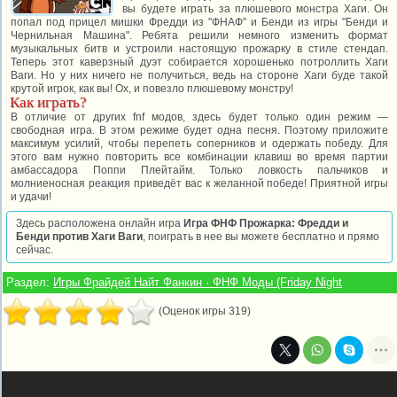
вы будете играть за плюшевого монстра Хаги. Он
попал под прицел мишки Фредди из "ФНАФ" и Бенди из игры "Бенди и
Чернильная Машина". Ребята решили немного изменить формат
музыкальных битв и устроили настоящую прожарку в стиле стендап.
Теперь этот каверзный дуэт собирается хорошенько потроллить Хаги
Ваги. Но у них ничего не получиться, ведь на стороне Хаги буде такой
крутой игрок, как вы! Ох, и повезло плюшевому монстру!
Как играть?
В отличие от других fnf модов, здесь будет только один режим —
свободная игра. В этом режиме будет одна песня. Поэтому приложите
максимум усилий, чтобы перепеть соперников и одержать победу. Для
этого вам нужно повторить все комбинации клавиш во время партии
амбассадора Поппи Плейтайм. Только ловкость пальчиков и
молниеносная реакция приведёт вас к желанной победе! Приятной игры
и удачи!
Здесь расположена онлайн игра
Игра ФНФ Прожарка: Фредди и
Бенди против Хаги Ваги
, поиграть в нее вы можете бесплатно и прямо
сейчас.
Раздел:
Игры Фрайдей Найт Фанкин · ФНФ Моды (Friday Night
(Оценок игры 319)