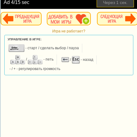
Ad
4
/15 sec
Через
1
сек.
Игра не работает?
УПРАВЛЕНИЕ В ИГРЕ:
- старт / сделать выбор / пауза
/
- петь
/
- назад
- / + - регулировать громкость