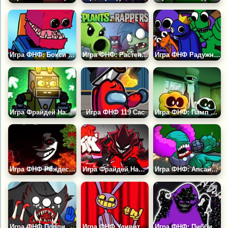
Игра ФНФ: Бокси Бу
Игра ФНФ: Растения против Рэпперов
Игра ФНФ Радужные Друзья Роблокс: Жёлтый, Розовый и Красный
Игра Фрайдей Найт Фанкин: Мультяшки
Игра ФНФ 119 Сас
Игра ФНФ: Памп и Скид Поют Песни Гарселло
Игра ФНФ Рождество в Округе
Игра Фрайдей Найт Фанкин: Аготи
Игра ФНФ: Апсайд Трикки
Игра ФНФ Поппи Плейтайм: Килли Вилли
Игра ФНФ Удивительный Цифровой Фанк
Игра ФНФ: Пибби Гримас Шейк