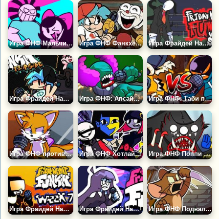
Игра ФНФ Мальчик и Девочка
Игра ФНФ Фанкхед (Фанмейд)
Игра Фрайдей Найт Фанкин (ФНФ): Слендермен
Игра Фрайдей Найт Фанкин: Флипсайд
Игра ФНФ: Апсайд Трикки
Игра ФНФ: Таби против Уитти
Игра ФНФ против Тейлза: Тёмный Дневник
Игра ФНФ Хотлайн 024
Игра ФНФ Поппи Плейтайм: Килли Вилли
Игра Фрайдей Найт Фанкин: 7 Неделя
Игра Фрайдей Найт Фанкин: Еееаааооо и Лила
Игра ФНФ Подвальное Шоу: Том и Джерри Крипипаста