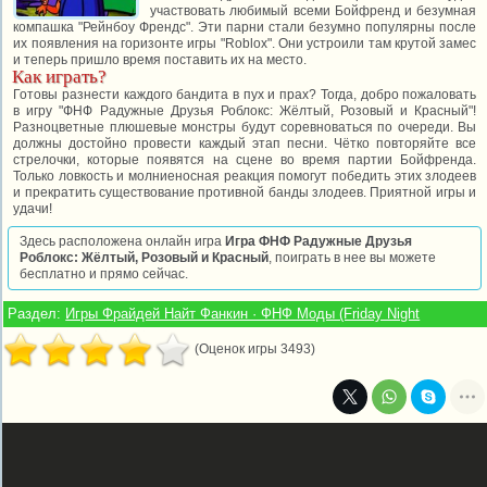
участвовать любимый всеми Бойфренд и безумная
компашка "Рейнбоу Френдс". Эти парни стали безумно популярны после
их появления на горизонте игры "Roblox". Они устроили там крутой замес
и теперь пришло время поставить их на место.
Как играть?
Готовы разнести каждого бандита в пух и прах? Тогда, добро пожаловать
в игру "ФНФ Радужные Друзья Роблокс: Жёлтый, Розовый и Красный"!
Разноцветные плюшевые монстры будут соревноваться по очереди. Вы
должны достойно провести каждый этап песни. Чётко повторяйте все
стрелочки, которые появятся на сцене во время партии Бойфренда.
Только ловкость и молниеносная реакция помогут победить этих злодеев
и прекратить существование противной банды злодеев. Приятной игры и
удачи!
Здесь расположена онлайн игра
Игра ФНФ Радужные Друзья
Роблокс: Жёлтый, Розовый и Красный
, поиграть в нее вы можете
бесплатно и прямо сейчас.
Раздел:
Игры Фрайдей Найт Фанкин · ФНФ Моды (Friday Night
(Оценок игры 3493)