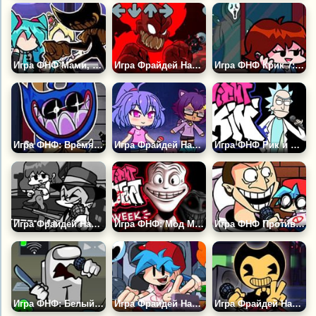
Игра ФНФ Мами, Мику и Бенди поют Мёртвая Надежда
Игра Фрайдей Найт Фанкин: Трикки 2
Игра ФНФ Крик 7: Гёрлфренд не Сидни
Игра ФНФ: Время Рэпа с Хаги Ваги
Игра Фрайдей Найт Фанкин: Гача Лайф
Игра ФНФ Рик и Морти: Рик Санчез
Игра Фрайдей Найт Фанкин: Ретро
Игра ФНФ: Мод Мистер Трололо
Игра ФНФ Против Скибиди Туалета
Игра ФНФ: Белый Импостер
Игра Фрайдей Найт Фанкин HD
Игра Фрайдей Найт Фанкин: Бенди