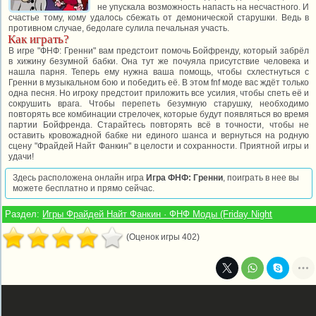
не упускала возможность напасть на несчастного. И
счастье тому, кому удалось сбежать от демонической старушки. Ведь в
противном случае, бедолаге сулила печальная участь.
Как играть?
В игре "ФНФ: Гренни" вам предстоит помочь Бойфренду, который забрёл
в хижину безумной бабки. Она тут же почуяла присутствие человека и
нашла парня. Теперь ему нужна ваша помощь, чтобы схлестнуться с
Гренни в музыкальном бою и победить её. В этом fnf моде вас ждёт только
одна песня. Но игроку предстоит приложить все усилия, чтобы спеть её и
сокрушить врага. Чтобы перепеть безумную старушку, необходимо
повторять все комбинации стрелочек, которые будут появляться во время
партии Бойфренда. Старайтесь повторять всё в точности, чтобы не
оставить кровожадной бабке ни единого шанса и вернуться на родную
сцену "Фрайдей Найт Фанкин" в целости и сохранности. Приятной игры и
удачи!
Здесь расположена онлайн игра
Игра ФНФ: Гренни
, поиграть в нее вы
можете бесплатно и прямо сейчас.
Раздел:
Игры Фрайдей Найт Фанкин · ФНФ Моды (Friday Night
(Оценок игры 402)