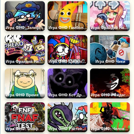
Игра ФНФ: Телефонный Парень ФНАФ
Игра ФНФ Гамбол: Банана Фанкин
Игра Фрайдей Найт Фанкин: Моника
Игра Фрайдей Найт Фанкин: Капхед
Игра ФНФ Цифровой Цирк: Оцифровка 2
Игра ФНФ Чики
Игра ФНФ Время Приключений: Мы Пойдём с Тобой
Игра ФНФ Кот Дремот: Кровавые Сны
Игра ФНФ Рождество в Округе
Игра ФНФ: Фнаф Тест
Игра ФНФ Растения против Зомби: Зубастик
Игра ФНФ: Человек Бензопила