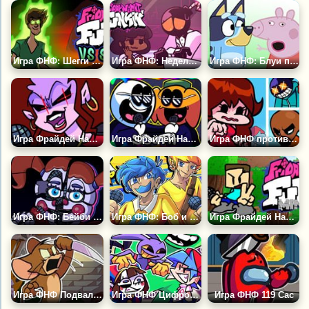
Игра ФНФ: Шегги 2.5
Игра ФНФ: Неделя Свиданий Кэрол и Уитти
Игра ФНФ: Блуи против Свинки Пеппы
Игра Фрайдей Найт Фанкин: Мама
Игра Фрайдей Найт Фанкин: Скид и Памп
Игра ФНФ против Гёрлфренд
Игра ФНФ: Бейби ФНАФ
Игра ФНФ: Боб и Босип
Игра Фрайдей Найт Фанкин: Майнкрафт
Игра ФНФ Подвальное Шоу: Том и Джерри Крипипаста
Игра ФНФ Цифровой Цирк: Оцифровка, Поют Все
Игра ФНФ 119 Сас