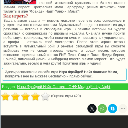
главной изюминкой музыкального баттла станет
Мамми Мирест. Прекрасная мама Гёрлфренд решил испытать свои
таланты в игре "Фрайдей Найт Фанкин: Мама"!
Как играть?
Ваша главная задача — помочь красотке перепеть всех соперников и
утереть им нос своими песнями. Музыкальный поединок состоит из двух
режимов — история и свободная игра. В режиме истории вы будете
сражаться с соперниками по игровым неделям. Сначала нужно пройти
небольшую тренировку, чтобы новички смогли привыкнуть к управлению,
а профи — отточили своё мастерство. После этого игроки готовы
вступить в музыкальный бой! В режиме свободной игры вы сможете
выбирать уже не среди игровых недель, а среди песен, которые
исполняет оригинальный состав FNF: Пико, Скид и Памп, Дэдди Дирест,
Сэнпай, Лимонный Демон и Бойфренд вместо Мамми Мирест. Это будет
зажигательно, весело и мега круто! Приятной игры и удачи!
Здесь расположена онлайн игра
Игра Фрайдей Найт Фанкин: Мама
,
поиграть в нее вы можете бесплатно и прямо сейчас.
Раздел:
Игры Фрайдей Найт Фанкин · ФНФ Моды (Friday Night
(Оценок игры 429)