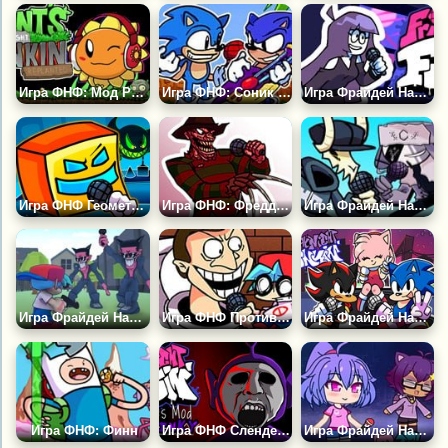
Игра ФНФ: Мод Растения Против Зомби
Игра ФНФ: Соник против Сантьяго
Игра Фрайдей Найт Фанкин: Еееаааооо и Лила
Игра ФНФ Геометрия Даш
Игра ФНФ: Фредди Крюгер
Игра Фрайдей Найт Фанкин: Таби Против Рува
Игра Фрайдей Найт Фанкин Стрелялка
Игра ФНФ Против Скибиди Туалета
Игра Фрайдей Найт Фанкин: Соник
Игра ФНФ: Финн
Игра ФНФ Слендерпузики: Тинки Винки
Игра Фрайдей Найт Фанкин: Гача Лайф