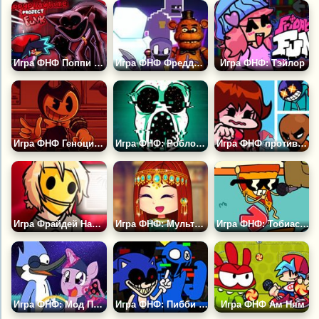
Игра ФНФ Поппи Плейтайм 3: Проект Фанк
Игра ФНФ Фредди: Афтон
Игра ФНФ: Тэйлор
Игра ФНФ Геноцид Бенди
Игра ФНФ: Роблокс Двери Амбуш
Игра ФНФ против Гёрлфренд
Игра Фрайдей Найт Фанкин: В Голове Убийцы
Игра ФНФ: Мультивселенная Мода Гёрлфренд
Игра ФНФ: Тобиас, Чаудер и Пицца Стив
Игра ФНФ: Мод Пони Искорка и Мордекай
Игра ФНФ: Пибби Кошмарное Зло
Игра ФНФ Ам Ням