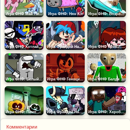
Игра ФНФ Май Литл Пони: Сила в Гриве
Игра ФНФ: Нян Кэт
Игра ФНФ: Возрождение Херобрина
Игра ФНФ Хотлайн 024
Игра Фрайдей Найт Фанкин HD
Игра ФНФ Крик 7: Гёрлфренд не Сидни
Игра ФНФ: Белый Импостер
Игра ФНФ Геноцид Бенди
Игра ФНФ Балди Фантайм
Игра ФНФ: Памп и Скид Поют Песни Гарселло
Игра Фрайдей Найт Фанкин: Таби Против Рува
Игра ФНФ: Херобрин
Комментарии