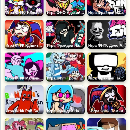
Игра ФНФ: Тейлз Ехе
Игра ФНФ Адский Босс
Игра Фрайдей Найт Фанкин: CG5
Игра ФНФ Удивительный Цифровой Цирк
Игра Фрайдей Найт Фанкин: Энни
Игра ФНФ: Дело Агента Блюболза 1.999
Игра ФНФ Мальчик и Девочка
Игра ФНФ Троллфейс: Мод Троллфейс Квест
Игра Фрайдей Найт Фанкин: Танкмен
Игра ФНФ Рай Бан Бана
Игра Фрайдей Найт Фанкин: Скай
Игра ФНФ Помни