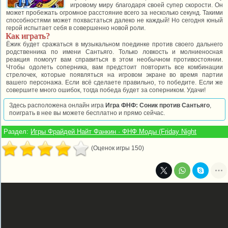
игровому миру благодаря своей супер скорости. Он
может пробежать огромное расстояние всего за несколько секунд. Такими
способностями может похвастаться далеко не каждый! Но сегодня юный
герой испытает себя в совершенно новой роли.
Как играть?
Ёжик будет сражаться в музыкальном поединке против своего дальнего
родственника по имени Сантьяго. Только ловкость и молниеносная
реакция помогут вам справиться в этом необычном противостоянии.
Чтобы одолеть соперника, вам предстоит повторить все комбинации
стрелочек, которые появляться на игровом экране во время партии
вашего персонажа. Если всё сделаете правильно, то победите. Если же
совершите много ошибок, тогда победа будет за соперником. Удачи!
Здесь расположена онлайн игра
Игра ФНФ: Соник против Сантьяго
,
поиграть в нее вы можете бесплатно и прямо сейчас.
Раздел:
Игры Фрайдей Найт Фанкин · ФНФ Моды (Friday Night
(Оценок игры 150)