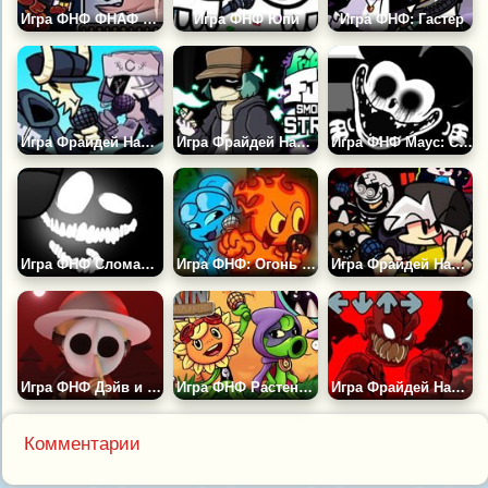
Игра ФНФ ФНАФ 57: Фредди в Космосе
Игра ФНФ Юпи
Игра ФНФ: Гастер
Игра Фрайдей Найт Фанкин: Таби Против Рува
Игра Фрайдей Найт Фанкин: Гарселло
Игра ФНФ Маус: Суицидальная Мышь 2
Игра ФНФ Сломанная Реальность 3
Игра ФНФ: Огонь и Вода
Игра Фрайдей Найт Фанкин: Адский Бит
Игра ФНФ Дэйв и Бамби: Мёртвый Лес 3Д
Игра ФНФ Растения Против Зомби 2
Игра Фрайдей Найт Фанкин: Трикки 2
Комментарии