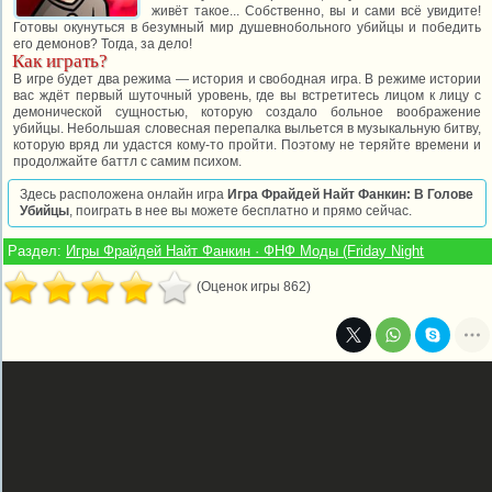
живёт такое... Собственно, вы и сами всё увидите!
Готовы окунуться в безумный мир душевнобольного убийцы и победить
его демонов? Тогда, за дело!
Как играть?
В игре будет два режима — история и свободная игра. В режиме истории
вас ждёт первый шуточный уровень, где вы встретитесь лицом к лицу с
демонической сущностью, которую создало больное воображение
убийцы. Небольшая словесная перепалка выльется в музыкальную битву,
которую вряд ли удастся кому-то пройти. Поэтому не теряйте времени и
продолжайте баттл с самим психом.
Здесь расположена онлайн игра
Игра Фрайдей Найт Фанкин: В Голове
Убийцы
, поиграть в нее вы можете бесплатно и прямо сейчас.
Раздел:
Игры Фрайдей Найт Фанкин · ФНФ Моды (Friday Night
(Оценок игры 862)