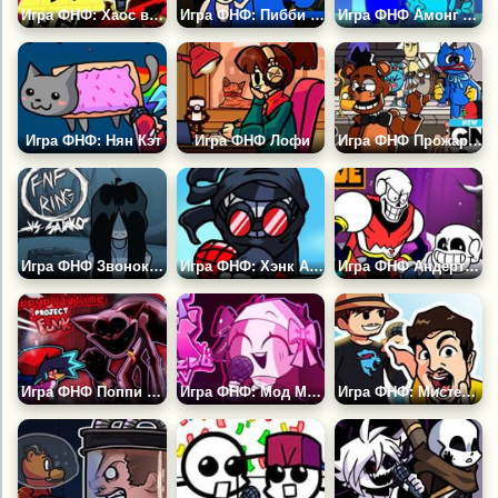
Игра ФНФ: Хаос в Мультивселенной
Игра ФНФ: Пибби Кошмарное Зло
Игра ФНФ Амонг Ас: Саботаж и Хаос
Игра ФНФ: Нян Кэт
Игра ФНФ Лофи
Игра ФНФ Прожарка: Фредди и Бенди против Хаги Ваги
Игра ФНФ Звонок: Садако
Игра ФНФ: Хэнк Accelerant
Игра ФНФ Андертейл: Папирус
Игра ФНФ Поппи Плейтайм 3: Проект Фанк
Игра ФНФ: Мод Маленькая Сарвенте
Игра ФНФ: Мистер Бист