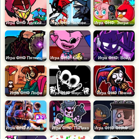
Игра ФНФ Адский Босс
Игра ФНФ Человек Бензопила против Человека Катаны
Игра ФНФ: Энгри Бёрдс
Игра ФНФ Пятница 13: Джейсон Вурхиз
Игра ФНФ: Киси Миси
Игра ФНФ: Войд
Игра ФНФ Лофи
Игра ФНФ Маус: Суицидальная Мышь 2
Игра ФНФ Помни
Игра ФНФ Колыбельная Гипно: ФНАФ Микс
Игра ФНФ: ПаПико
Игра ФНФ ФНАФ 57: Фредди в Космосе