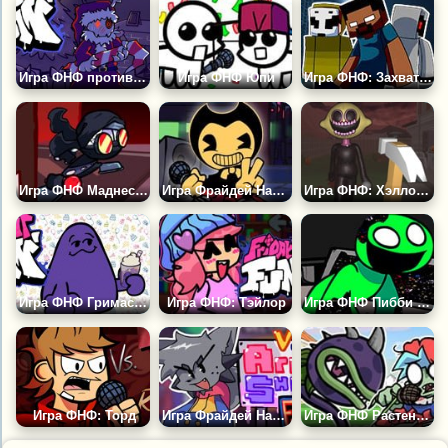
Игра ФНФ против Крампуса: Подарки в Опасности
Игра ФНФ Юпи
Игра ФНФ: Захват Майнкрафт
Игра ФНФ Маднесс Комбат: Бешеная Стая
Игра Фрайдей Найт Фанкин: Бенди
Игра ФНФ: Хэллоуин
Игра ФНФ Гримас Шейк
Игра ФНФ: Тэйлор
Игра ФНФ Пибби Бан Бан
Игра ФНФ: Торд
Игра Фрайдей Найт Фанкин: Капи
Игра ФНФ Растения против Зомби: Зубастик