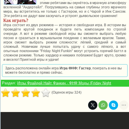
этими ребятами вы окунётесь в мрачную атмосферу
вселенной "Андертейл". Погрузившись на самые глубины этого мрачного
мира, вы встретитесь не только с Гастером, но и с Чарой и Инк Сансом.
Эти ребята не дадут вам заскучать и устроят дьявольское сражение!
Как играть?
Игра состоит из двух режимов — история и свободная игра. В истории вы
проведёте крутой поединок и будете петь композиции по строгой
очереди. А вот в режиме свободной игры вы сможете выбрать любую
песню и сразиться в музыкальном поединке с желаемым врагом. Также,
игрок сможет выбрать режим сложности: лёгкий, средний и самый
сложный. Новичкам лучше попытать удачу с самого лёгкого, а вот
опытные поклонники "Friday Night Funkin" могут устроить горячий баттл в
сложном режиме. Только хардкор и никаких поблажек! Будет круто, громко
и весело! Приятной игры и удачи!
Здесь расположена онлайн игра
Игра ФНФ: Гастер
, поиграть в нее вы
можете бесплатно и прямо сейчас.
Раздел:
Игры Фрайдей Найт Фанкин · ФНФ Моды (Friday Night
(Оценок игры 324)