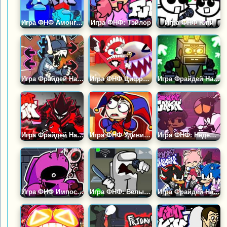
Игра ФНФ Амонг Ас: Саботаж и Хаос
Игра ФНФ: Тэйлор
Игра ФНФ Юпи
Игра Фрайдей Найт Фанкин: Таби Экс Бойфренд
Игра ФНФ Цифровой Цирк: Оцифровка
Игра Фрайдей Найт Фанкин: Мультяшки
Игра Фрайдей Найт Фанкин: Аготи
Игра ФНФ Удивительный Цифровой Цирк
Игра ФНФ: Неделя Свиданий Кэрол и Уитти
Игра ФНФ Импостер v4: Монохром и Трипл Трабл
Игра ФНФ: Белый Импостер
Игра Фрайдей Найт Фанкин: Соник