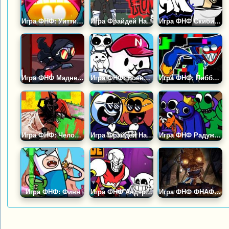
Игра ФНФ: Уитти Баллистик
Игра Фрайдей Найт Фанкин (ФНФ): Слендермен
Игра ФНФ Скибиди: Вторжение
Игра ФНФ Маднесс Комбат: Бешеная Стая
Игра ФНФ: Боевые Кошки
Игра ФНФ: Пибби Хаги Ваги
Игра ФНФ: Человек Бензопила
Игра Фрайдей Найт Фанкин: Скид и Памп
Игра ФНФ Радужные Друзья Роблокс: Жёлтый, Розовый и Красный
Игра ФНФ: Финн
Игра ФНФ Андертейл: Папирус
Игра ФНФ ФНАФ: Разрушенный Шанс