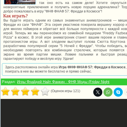
так оно есть на самом деле! Хотите окунуться
невероятные приключения и получить новую порцию адреналина? Тогд
добро пожаловать в игру "ФНФ ФНАФ 57: Фредди в Космосе"!
Как играть?
Вы будете играть одним из самых знаменитых аниматроников — мишк
Фредди из саги "ФНАФ". Эта серия ужастиков покорила вершину хоррор 
для многих геймеров и обретает всё больше популярности с каждой но
игрой. Теперь же мы перенесёмся из семейной пиццерии "Freddy Fazbea
Pizza" в космос. В этой игре аниматроник станет вашим героем и глав
протагонистом игры. А вот злодеем выступит голова Скотта Коуттона
разработчика популярной серии "5 Ночей с Фредди". Чтобы победить, 
необходимо повторять все комбинации стрелочек, которые появятся 
экране во время партии мишки. Ловкие пальчики и быстрая реакц
гарантируют победу и весёлую игру. Удачи!
Здесь расположена онлайн игра
Игра ФНФ ФНАФ 57: Фредди в Космосе
,
поиграть в нее вы можете бесплатно и прямо сейчас.
Раздел:
Игры Фрайдей Найт Фанкин · ФНФ Моды (Friday Night
(Оценок игры 121)