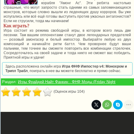
корабля "Амонг Ас". Эти ребята настолько
страшные, что могут запросто стать одними из самых запоминающихся
монстров, которые словно вышли из леденящих душу хорроров. Вы уже
испугались или всё ещё готовы выступить против ужасных антагонистов?
Если не струсили, тогда мы начинаем!
Как играть?
Игра состоит из режима свободной игры, в котором всего лишь две
песенки. Там вашим оппонентами станут двое легендарных предателей
— розовый амонгасер и белый импостор. Выбирайте любую из двух
композиций и начинайте ритм баттл. Чем проворнее будут ваши
пальчики, тем точнее вы сможете повторить все комбинации стрелочек.
Сосредоточьтесь на своей задаче и тогда никто не сможет вас победить.
Приятной игры и удачи!
Здесь расположена онлайн игра
Игра ФНФ Импостер v4: Монохром и
Трипл Трабл
, поиграть в нее вы можете бесплатно и прямо сейчас.
Раздел:
Игры Фрайдей Найт Фанкин · ФНФ Моды (Friday Night
(Оценок игры 104)