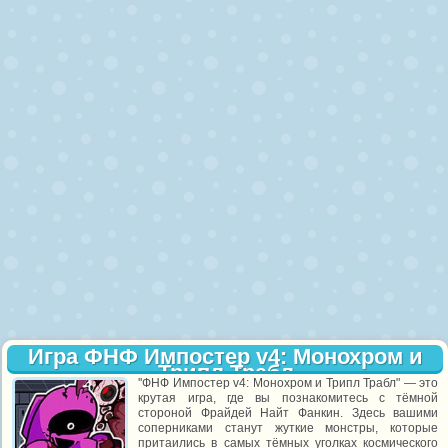
Игра ФНФ Импостер v4: Монохром и
Трипл Трабл
''ФНФ Импостер v4: Монохром и Трипл Трабл" — это
крутая игра, где вы познакомитесь с тёмной
стороной Фрайдей Найт Фанкин. Здесь вашими
соперниками станут жуткие монстры, которые
притаились в самых тёмных уголках космического