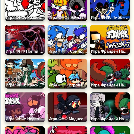
Игра ФНФ: Разборки с Бывшими
Игра ФНФ: Тейлз Ехе
Игра ФНФ: Пибби Кошмарное Зло
Игра ФНФ Поппи Плейтайм 3: Проект Фанк
Игра ФНФ: Соник против Сантьяго
Игра Фрайдей Найт Фанкин: 7 Неделя
Игра ФНФ: Красный Свет, Зелёный Свет
Игра ФНФ Игровая Лихорадка
Игра Фрайдей Найт Фанкин: Трикки
Игра ФНФ: Неделя Свиданий Кэрол и Уитти
Игра ФНФ Маднесс Комбат: Бешеная Стая
Игра Фрайдей Найт Фанкин: Рув Против Трикки