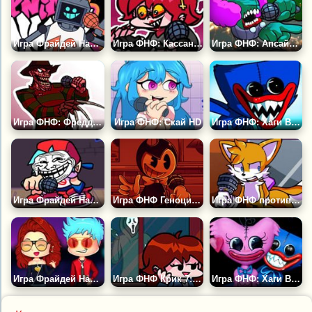
Игра Фрайдей Найт Фанкин: Хекс
Игра ФНФ: Кассандра
Игра ФНФ: Апсайд Трикки
Игра ФНФ: Фредди Крюгер
Игра ФНФ: Скай HD
Игра ФНФ: Хаги Ваги
Игра Фрайдей Найт Фанкин: Троллфейс
Игра ФНФ Геноцид Бенди
Игра ФНФ против Тейлза: Тёмный Дневник
Игра Фрайдей Найт Фанкин: Первое Свидание
Игра ФНФ Крик 7: Гёрлфренд не Сидни
Игра ФНФ: Хаги Ваги и Киси Миси Поют Плейтайм