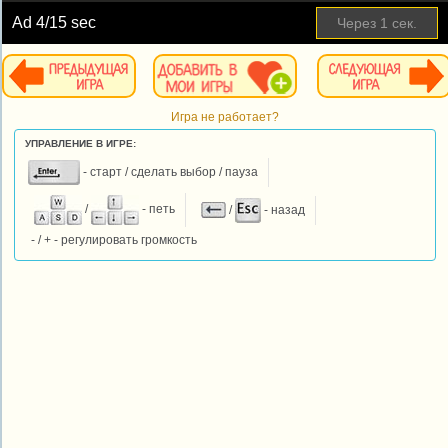
Ad
4
/15 sec
Через
1
сек.
Игра не работает?
УПРАВЛЕНИЕ В ИГРЕ:
- старт / сделать выбор / пауза
/
- петь
/
- назад
- / + - регулировать громкость