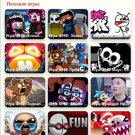
Похожие игры:
Игра ФНФ: Клинок Рассекающий Демонов
Игра ФНФ: Захват Майнкрафт
Игра ФНФ Хейтер
Игра ФНФ: Уитти Баллистик
Игра ФНФ Прожарка: Фредди и Бенди против Хаги Ваги
Игра ФНФ Маус: Суицидальная Мышь 2
Игра ФНФ Подвальное Шоу: Том и Джерри Крипипаста
Игра ФНФ: Бейби ФНАФ
Игра Фрайдей Найт Фанкин: Супер Айдол