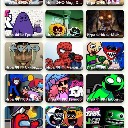
Игра ФНФ: Исаак
Игра ФНФ Мод: Хэнк (Маднесс Комбат)
Игра ФНФ Цифровой Цирк: Оцифровка
Игра ФНФ Гримас Шейк
Игра ФНФ: Памп и Скид Поют Песни Гарселло
Игра ФНФ ФНАФ: Разрушенный Шанс
Игра ФНФ Скибиди Туалет Тейковер
Игра ФНФ: Человек Паук
Игра ФНФ: Балди против Хаги Ваги
Игра ФНФ: Хаги Ваги в Вентиляции 2 (Поппи Плейтайм)
Игра ФНФ: Тэйлор
Игра ФНФ Пибби Бан Бан