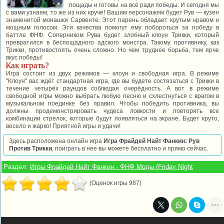
пощады и готовы на всё ради победы. И сегодня мы
с вами узнаем, то же из них круче! Вашим персонажем будет Рув — кузен
знаменитой монашки Сарвенте. Этот парень обладает крутым нравом и
мощным голосом. Эти качества помогут ему побороться за победу в
баттле ФНФ. Соперником Рува будет злобный клоун Трикки, который
превратился в беспощадного адского монстра. Такому противнику, как
Трикки, противостоять очень сложно. Но чем труднее борьба, тем ярче
вкус победы!
Как играть?
Игра состоит из двух режимов — клоун и свободная игра. В режиме
"Клоун" вас ждёт стандартная игра, где вы будете состязаться с Трикки в
течение четырёх раундов соблюдая очерёдность. А вот в режиме
свободной игры можно выбрать любую песню и схлестнуться с врагом в
музыкальном поединке без правил. Чтобы победить противника, вы
должны продемонстрировать чудеса ловкости и повторять все
комбинации стрелок, которые будут появляться на экране. Будет круто,
весело и жарко! Приятной игры и удачи!
Здесь расположена онлайн игра
Игра Фрайдей Найт Фанкин: Рув
Против Трикки
, поиграть в нее вы можете бесплатно и прямо сейчас.
Раздел:
Игры Фрайдей Найт Фанкин · ФНФ Моды (Friday Night
(Оценок игры 987)