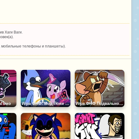
в Хаги Ваги.
овек(а).
, мобильные телефоны и планшеты).
аПико
Игра ФНФ: Мод Пони Искорка и Мордекай
Игра ФНФ Подвальное Шоу: Том и Джерри Крипипаста