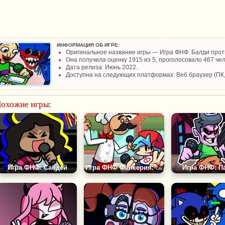
ИНФОРМАЦИЯ ОБ ИГРЕ:
Оригинальное название игры — Игра ФНФ: Балди проти
Она получила оценку 1915 из 5, проголосовало 467 чел
Дата релиза: Июнь 2022.
Доступна на следующих платформах: Веб браузер (ПК
охожие игры:
Игра ФНФ: Сандей
Игра ФНФ Фанкерия: Папа Луи
Игра ФНФ: П