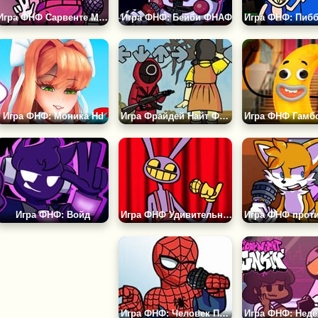
Игра ФНФ Сарвенте Мод
Игра ФНФ: Бейби ФНАФ
Игра ФНФ: Моника Hd
Игра Фрайдей Найт Фанкин в Сеуле
Игра ФНФ: Войд
Игра ФНФ Удивительный Цифровой Фанк
Игра ФНФ: Человек Паук