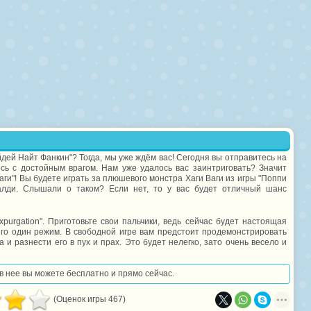
дей Найт Фанкин"? Тогда, мы уже ждём вас! Сегодня вы отправитесь на
сь с достойным врагом. Нам уже удалось вас заинтриговать? Значит
аги"! Вы будете играть за плюшевого монстра Хаги Ваги из игры "Поппи
алди. Слышали о таком? Если нет, то у вас будет отличный шанс
purgation". Приготовьте свои пальчики, ведь сейчас будет настоящая
всего один режим. В свободной игре вам предстоит продемонстрировать
 и разнести его в пух и прах. Это будет нелегко, зато очень весело и
 в нее вы можете бесплатно и прямо сейчас.
(Оценок игры 467)