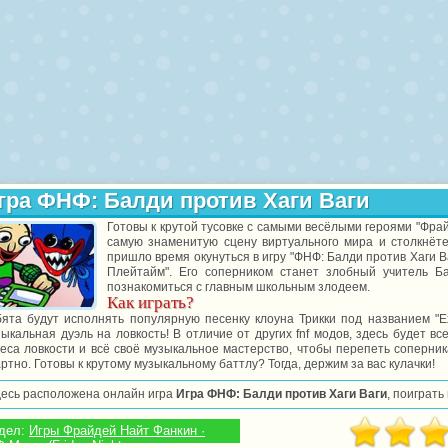
гра ФНФ: Балди против Хаги Ваги
Готовы к крутой тусовке с самыми весёлыми героями "Фрай
самую знаменитую сцену виртуального мира и столкнёте
пришло время окунуться в игру "ФНФ: Балди против Хаги В
Плейтайм". Его соперником станет злобный учитель Б
познакомиться с главным школьным злодеем.
Как играть?
ята будут исполнять популярную песенку клоуна Трикки под названием "Ex
ыкальная дуэль на ловкость! В отличие от других fnf модов, здесь будет 
еса ловкости и всё своё музыкальное мастерство, чтобы перепеть соперника
ртно. Готовы к крутому музыкальному баттлу? Тогда, держим за вас кулачки!
десь расположена онлайн игра
Игра ФНФ: Балди против Хаги Ваги
, поиграть
дел:
Игры Фрайдей Найт Фанкин ·
 Моды (Friday Night