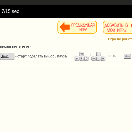
d
8
/15 sec
Игра не рабо
УПРАВЛЕНИЕ В ИГРЕ:
- старт / сделать выбор / пауза
/
- петь