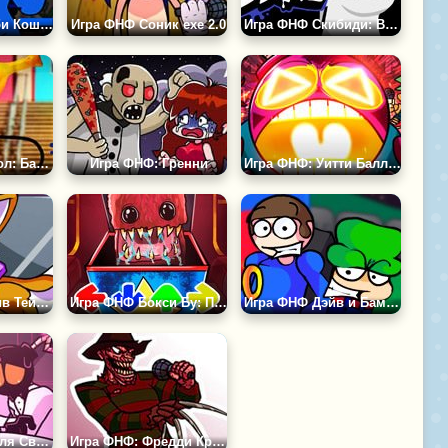
Игра ФНФ: Пибби Кошмарное Зло
Игра ФНФ Cоник ехе 2.0
Игра ФНФ Скибиди: Вторжение
Игра ФНФ Гамбол: Банана Фанкин
Игра ФНФ: Гренни
Игра ФНФ: Уитти Баллистик
Игра ФНФ против Тейлза: Тёмный Дневник
Игра ФНФ Бокси Бу: Проект Плейтайм
Игра ФНФ Дэйв и Бамби 3.0
Игра ФНФ: Неделя Свиданий Кэрол и Уитти
Игра ФНФ: Фредди Крюгер