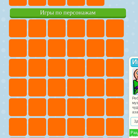
Игры по персонажам
И
Реб
муз
чуд
аза
З
Раз
ФНФ