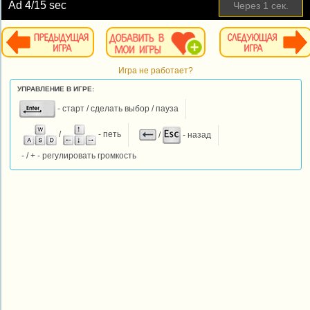
Ad
4
/15 sec
Через
1
сек.
Игра не работает?
УПРАВЛЕНИЕ В ИГРЕ:
- старт / сделать выбор / пауза
/
- петь
/
- назад
- / + - регулировать громкость