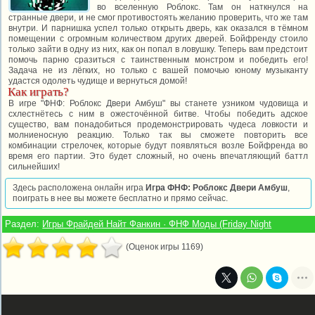
во вселенную Роблокс. Там он наткнулся на
странные двери, и не смог противостоять желанию проверить, что же там
внутри. И парнишка успел только открыть дверь, как оказался в тёмном
помещении с огромным количеством других дверей. Бойфренду стоило
только зайти в одну из них, как он попал в ловушку. Теперь вам предстоит
помочь парню сразиться с таинственным монстром и победить его!
Задача не из лёгких, но только с вашей помочью юному музыканту
удастся одолеть чудище и вернуться домой!
Как играть?
В игре "ФНФ: Роблокс Двери Амбуш" вы станете узником чудовища и
схлестнётесь с ним в ожесточённой битве. Чтобы победить адское
существо, вам понадобиться продемонстрировать чудеса ловкости и
молниеносную реакцию. Только так вы сможете повторить все
комбинации стрелочек, которые будут появляться возле Бойфренда во
время его партии. Это будет сложный, но очень впечатляющий баттл
сильнейших!
Здесь расположена онлайн игра
Игра ФНФ: Роблокс Двери Амбуш
,
поиграть в нее вы можете бесплатно и прямо сейчас.
Раздел:
Игры Фрайдей Найт Фанкин · ФНФ Моды (Friday Night
(Оценок игры 1169)