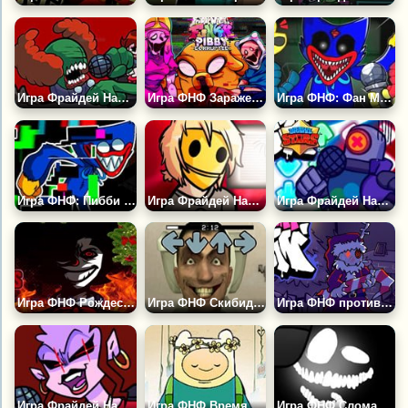
Игра Фрайдей Найт Фанкин: Трикки
Игра ФНФ Заражение
Игра ФНФ: Фан Мод Хаги Ваги
Игра ФНФ: Пибби Хаги Ваги
Игра Фрайдей Найт Фанкин: В Голове Убийцы
Игра Фрайдей Найт Фанкин: Бравл Старс
Игра ФНФ Рождество в Округе
Игра ФНФ Скибиди Туалет Тейковер
Игра ФНФ против Крампуса: Подарки в Опасности
Игра Фрайдей Найт Фанкин: Мама
Игра ФНФ Время Приключений: Мы Пойдём с Тобой
Игра ФНФ Сломанная Реальность 3