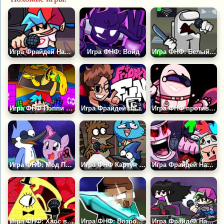
Игра Фрайдей Найт Фанкин на Пк
Игра ФНФ: Войд
Игра ФНФ: Белый Импостер
Игра ФНФ Поппи Плейтайм: Кролик Бонзо
Игра Фрайдей Найт Фанкин: CG5
Игра ФНФ против Импостера: Сторона Д
Игра ФНФ: Мод Пони Искорка и Мордекай
Игра ФНФ Картун Нетворк: Потерянные Эпизоды
Игра Фрайдей Найт Фанкин: Ремикс Б3
Игра ФНФ: Хаос в Мультивселенной
Игра ФНФ: Возрождение Херобрина
Игра Фрайдей Найт Фанкин: Нео