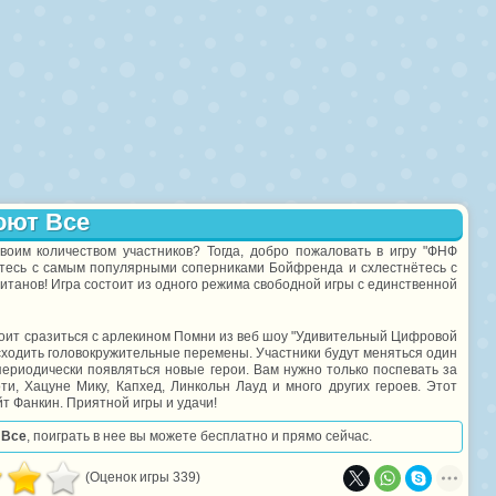
оют Все
своим количеством участников? Тогда, добро пожаловать в игру "ФНФ
итесь с самым популярными соперниками Бойфренда и схлестнётесь с
итанов! Игра состоит из одного режима свободной игры с единственной
тоит сразиться с арлекином Помни из веб шоу "Удивительный Цифровой
исходить головокружительные перемены. Участники будут меняться один
 периодически появляться новые герои. Вам нужно только поспевать за
ти, Хацуне Мику, Капхед, Линкольн Лауд и много других героев. Этот
т Фанкин. Приятной игры и удачи!
 Все
, поиграть в нее вы можете бесплатно и прямо сейчас.
(Оценок игры 339)