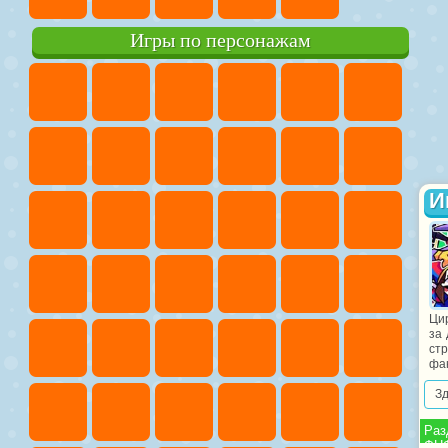
Игры по персонажам
И
Цир
за 
стр
фан
З
Раз
ФНФ