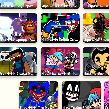
Игра ФНФ: Блуи против Свинки Пеппы
Игра ФНФ Cоник ехе 2.0
Игра ФНФ: Мэ
Игра ФНФ Фредди: Афтон
Игра ФНФ: Пибби Хаги Ваги
Игра ФНФ: Захват Майнкрафт
Игра Фрайдей Найт Фанкин: Найди Ноты
Игра ФНФ: Фан Мод Хаги Ваги
Игра Фрайдей Найт Фанкин: Мультяшный Кот