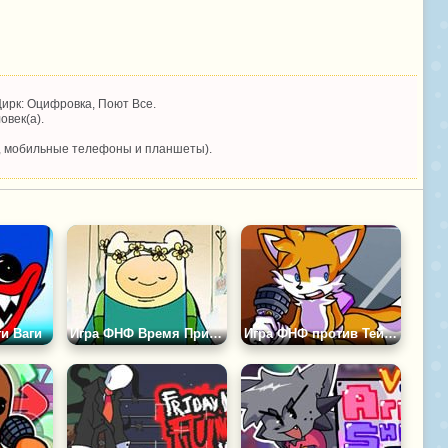
ирк: Оцифровка, Поют Все.
овек(а).
, мобильные телефоны и планшеты).
и Ваги
Игра ФНФ Время Приключений: Мы Пойдём с Тобой
Игра ФНФ против Тейлза: Тёмный Дневник