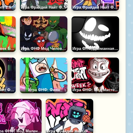
тт 2.0
Игра Фрайдей Найт Фанкин (ФНФ): Слендермен
Игра Фрайдей Найт Фанкин: Капи
Игра ФНФ: Человек Бензопила
Игра ФНФ Мод Человек Паук 2
Игра ФНФ Сломанная Реальность 3
Игра Фрайдей Найт Фанкин: Бенди
Игра ФНФ: Финн
Игра ФНФ: Мод Мистер Трололо
Игра ФНФ: Мод Маленькая Сарвенте
Игра Фрайдей Найт Фанкин: Хекс