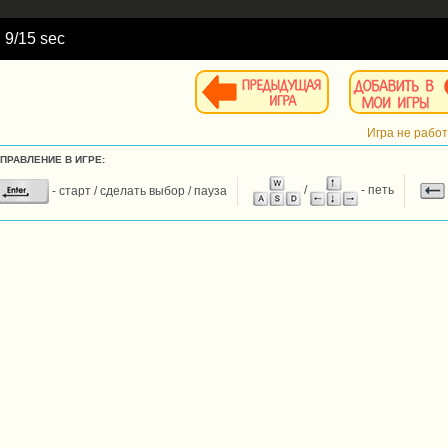
d
10
/15 sec
Игра не рабо
УПРАВЛЕНИЕ В ИГРЕ:
- старт / сделать выбор / пауза
/
- петь