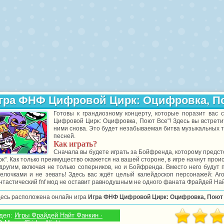
гра ФНФ Цифровой Цирк: Оцифровка, П
Готовы к грандиозному концерту, которые поразит вас 
Цифровой Цирк: Оцифровка, Поют Все"! Здесь вы встрет
ними снова. Это будет незабываемая битва музыкальных т
песней.
Как играть?
Сначала вы будете играть за Бойфренда, которому предс
к". Как только преимущество окажется на вашей стороне, в игре начнут про
другим, включая не только соперников, но и Бойфренда. Вместо него будут
елочками и не зевать! Здесь вас ждёт целый калейдоскоп персонажей: Аго
тастический fnf мод не оставит равнодушным не одного фаната Фрайдей Най
десь расположена онлайн игра
Игра ФНФ Цифровой Цирк: Оцифровка, Поют
дел:
Игры Фрайдей Найт Фанкин ·
 Моды (Friday Night