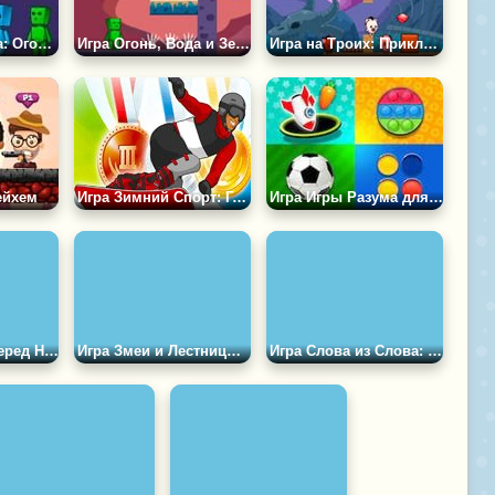
Игра на 3 Игрока: Огонь, Вода и Земля
Игра Огонь, Вода и Земля в Мире Зомби 2
Игра на Троих: Приключения Поросят
ейхем
Игра Зимний Спорт: Герой Сноуборда
Игра Игры Разума для 2, 3 и 4 Игроков
Игра Вперед Вперед НЛО
Игра Змеи и Лестницы Мега
Игра Слова из Слова: На Двоих