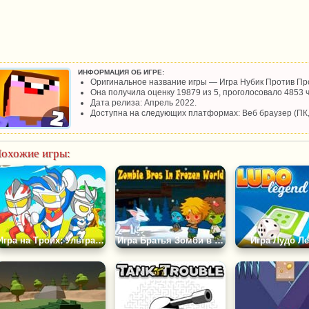
ИНФОРМАЦИЯ ОБ ИГРЕ:
Оригинальное название игры — Игра Нубик Против Про
Она получила оценку 19879 из 5, проголосовало 4853 ч
Дата релиза: Апрель 2022.
Доступна на следующих платформах: Веб браузер (ПК
охожие игры:
Игра на Троих: Ультрамен на Острове Монстров 3
Игра Братья Зомби в Снежном Царстве
Игра Лудо Ле