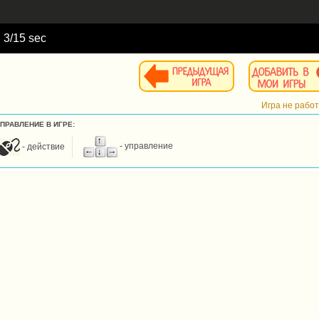
d
4
/15 sec
Игра не рабо
УПРАВЛЕНИЕ В ИГРЕ:
- действие
- управление