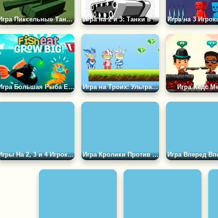
Игра Пиксельные Танки на Троих
Игра на 2 и 3: Танки в Лабиринте
Игра Большая Рыба Ест Маленькую
Игра на Троих: Ультрамен на Острове Монстров 2
Игра Хедс М
Игры На 2, 3 и 4 Игроков
Игра Кролики Против Волков