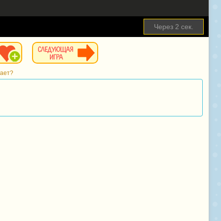
Через
1
сек.
тает?