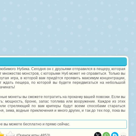
юбимого Нубика. Сегодня он с друзьями отправился в пещеру, которая
ет множество монстров, с которыми Нуб может не справиться. Только вы
рутая игра, в которой вам придётся проявить максимум концентрации,
ет ждать пещера, по которой вы будете передвигаться на небольшой
начинать!
нные монеты вы сможете потратить на прокачку вашей повозки. Если вы
ть: мощность, броню, запас топлива или вооружение. Каждое из этих
 или стреляющий по вам криперы будут всеми способами стараться
, зима, водные приключения и много других, и так до тех пор, пока вы
нее вы можете бесплатно и прямо сейчас.
(Оценок игры 4853)