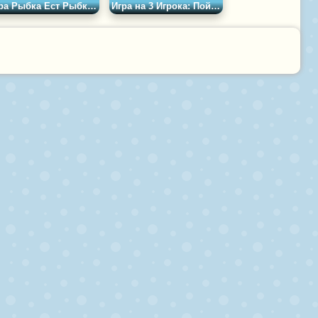
Игра Рыбка Ест Рыбку 1
Игра на 3 Игрока: Поймайте Яйцо