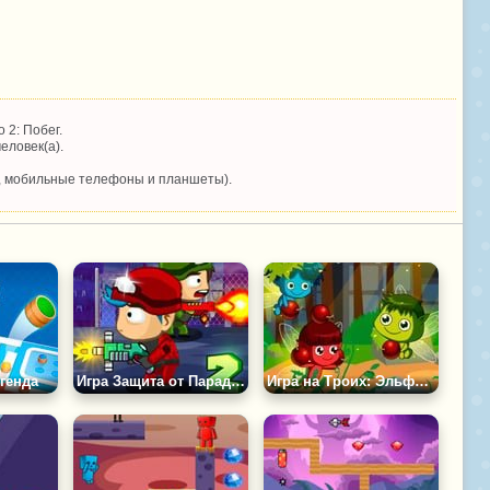
 2: Побег.
еловек(а).
, мобильные телефоны и планшеты).
генда
Игра Защита от Парада Зомби 2
Игра на Троих: Эльфы Против Зомби