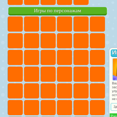
Игры по персонажам
И
Ваш
за
ул
ост
не 
З
Раз