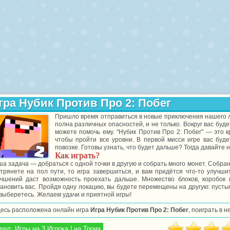
гра Нубик Против Про 2: Побег
Пришло время отправиться в новые приключения нашего л
полна различных опасностей, и не только. Вокруг вас буд
можете помочь ему. "Нубик Против Про 2: Побег" — это к
чтобы пройти все уровни. В первой мисси игре вас буд
повозке. Готовы узнать, что будет дальше? Тогда давайте 
Как играть?
а задача — добраться с одной точки в другую и собрать много монет. Собра
стрянете на пол пути, то игра завершиться, и вам придётся что-то улучши
учшений даст возможность проехать дальше. Множество блоков, коробок
ановить вас. Пройдя одну локацию, вы будете перемещены на другую: пустыня
выберетесь. Желаем удачи и приятной игры!
десь расположена онлайн игра
Игра Нубик Против Про 2: Побег
, поиграть в 
дел:
Игры на 3 Игрока | на Троих