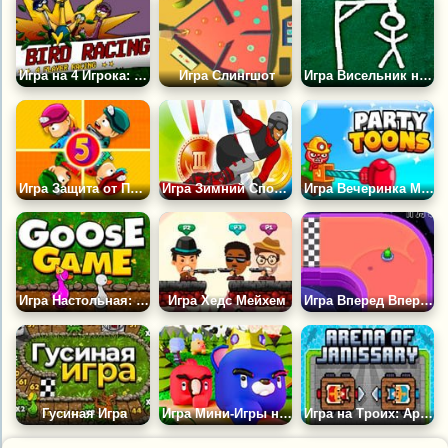
Игра на 4 Игрока: Гонка Страусов
Игра Слингшот
Игра Висельник на 3-4 Игрока
Игра Защита от Парада Зомби 5
Игра Зимний Спорт: Герой Сноуборда
Игра Вечеринка Мультяшек
Игра Настольная: Гуси
Игра Хедс Мейхем
Игра Вперед Вперед НЛО
Гусиная Игра
Игра Мини-Игры на Двоих 3
Игра на Троих: Арена Янычар