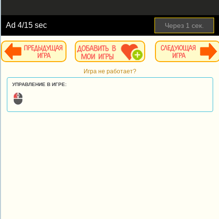
Ad
4
/15 sec
Через
1
сек.
Игра не работает?
УПРАВЛЕНИЕ В ИГРЕ: