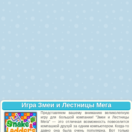
Игра Змеи и Лестницы Мега
Представляем вашему вниманию великолепную
игру для большой компании! "Змеи и Лестницы
Мега" — это отличная возможность повеселится
компашкой друзуй за одним компьютером. Когда-то
давно она была очень популярна. Вот только