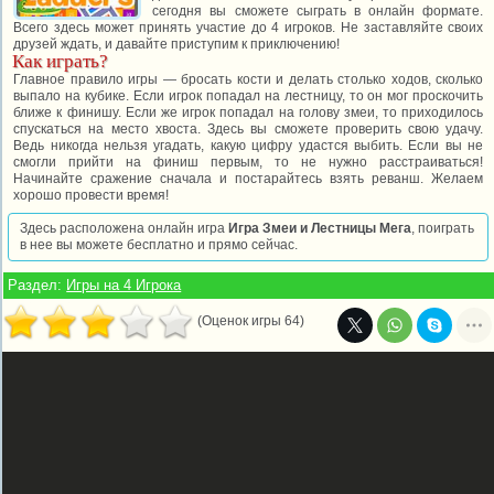
сегодня вы сможете сыграть в онлайн формате.
Всего здесь может принять участие до 4 игроков. Не заставляйте своих
друзей ждать, и давайте приступим к приключению!
Как играть?
Главное правило игры — бросать кости и делать столько ходов, сколько
выпало на кубике. Если игрок попадал на лестницу, то он мог проскочить
ближе к финишу. Если же игрок попадал на голову змеи, то приходилось
спускаться на место хвоста. Здесь вы сможете проверить свою удачу.
Ведь никогда нельзя угадать, какую цифру удастся выбить. Если вы не
смогли прийти на финиш первым, то не нужно расстраиваться!
Начинайте сражение сначала и постарайтесь взять реванш. Желаем
хорошо провести время!
Здесь расположена онлайн игра
Игра Змеи и Лестницы Мега
, поиграть
в нее вы можете бесплатно и прямо сейчас.
Раздел:
Игры на 4 Игрока
(Оценок игры 64)