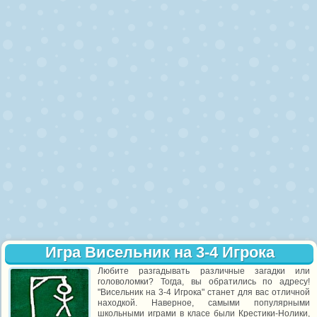
Игра Висельник на 3-4 Игрока
Любите разгадывать различные загадки или
головоломки? Тогда, вы обратились по адресу!
"Висельник на 3-4 Игрока" станет для вас отличной
находкой. Наверное, самыми популярными
школьными играми в класе были Крестики-Нолики,