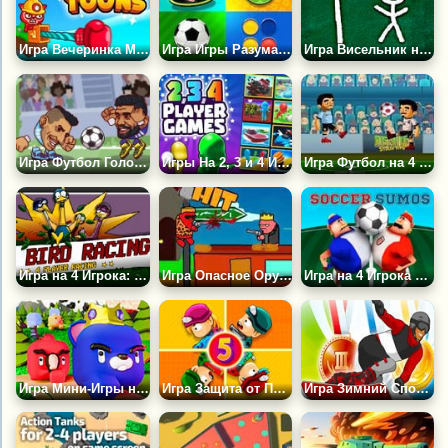
Игра Вечеринка Мультяшек
Игра Игры Разума для 2, 3 и 4 Игроков
Игра Висельник на 3-4 Игрока
Игра Футбол Головами Арена: Все Звезды
Игры На 2, 3 и 4 Игроков
Игра Футбол на 4 Игрока
Игра на 4 Игрока: Гонка Страусов
Игра Опасное Оружие: Возвращение
Игра на 4 Игрока Футбол Сумо
Игра Мини-Игры на Двоих 3
Игра Защита от Парада Зомби 5
Игра Зимний Спорт: Герой Сноуборда