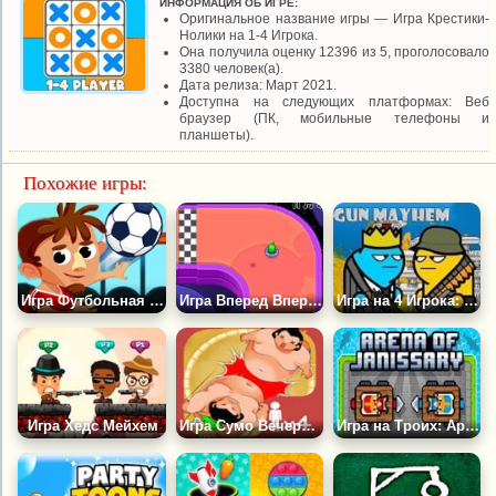
ИНФОРМАЦИЯ ОБ ИГРЕ:
Оригинальное название игры — Игра Крестики-
Нолики на 1-4 Игрока.
Она получила оценку 12396 из 5, проголосовало
3380 человек(а).
Дата релиза: Март 2021.
Доступна на следующих платформах: Веб
браузер (ПК, мобильные телефоны и
планшеты).
Похожие игры:
Игра Футбольная Физика
Игра Вперед Вперед НЛО
Игра на 4 Игрока: Опасное Оружие
Игра Хедс Мейхем
Игра Сумо Вечеринка
Игра на Троих: Арена Янычар