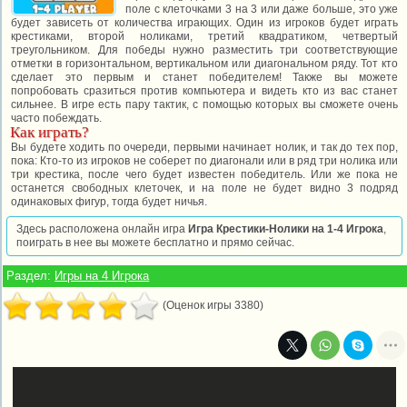
поле с клеточками 3 на 3 или даже больше, это уже
будет зависеть от количества играющих. Один из игроков будет играть
крестиками, второй ноликами, третий квадратиком, четвертый
треугольником. Для победы нужно разместить три соответствующие
отметки в горизонтальном, вертикальном или диагональном ряду. Тот кто
сделает это первым и станет победителем! Также вы можете
попробовать сразиться против компьютера и видеть кто из вас станет
сильнее. В игре есть пару тактик, с помощью которых вы сможете очень
часто побеждать.
Как играть?
Вы будете ходить по очереди, первыми начинает нолик, и так до тех пор,
пока: Кто-то из игроков не соберет по диагонали или в ряд три нолика или
три крестика, после чего будет известен победитель. Или же пока не
останется свободных клеточек, и на поле не будет видно 3 подряд
одинаковых фигур, тогда будет ничья.
Здесь расположена онлайн игра
Игра Крестики-Нолики на 1-4 Игрока
,
поиграть в нее вы можете бесплатно и прямо сейчас.
Раздел:
Игры на 4 Игрока
(Оценок игры 3380)