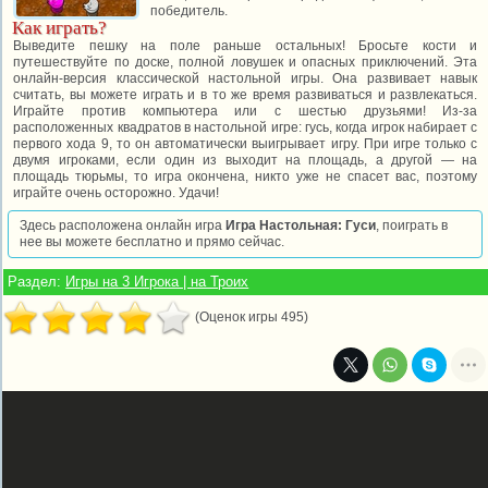
победитель.
Как играть?
Выведите пешку на поле раньше остальных! Бросьте кости и
путешествуйте по доске, полной ловушек и опасных приключений. Эта
онлайн-версия классической настольной игры. Она развивает навык
считать, вы можете играть и в то же время развиваться и развлекаться.
Играйте против компьютера или с шестью друзьями! Из-за
расположенных квадратов в настольной игре: гусь, когда игрок набирает с
первого хода 9, то он автоматически выигрывает игру. При игре только с
двумя игроками, если один из выходит на площадь, а другой — на
площадь тюрьмы, то игра окончена, никто уже не спасет вас, поэтому
играйте очень осторожно. Удачи!
Здесь расположена онлайн игра
Игра Настольная: Гуси
, поиграть в
нее вы можете бесплатно и прямо сейчас.
Раздел:
Игры на 3 Игрока | на Троих
(Оценок игры 495)