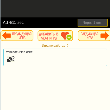
Ad
4
/15 sec
Через
1
сек.
Игра не работает?
УПРАВЛЕНИЕ В ИГРЕ: