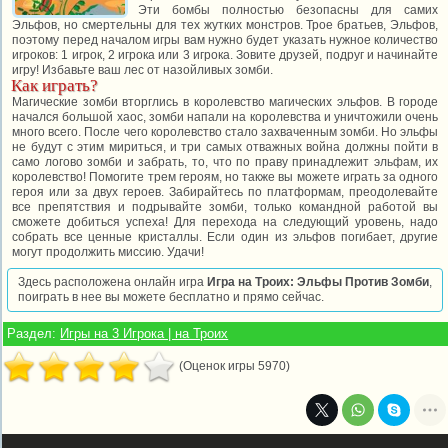
Эти бомбы полностью безопасны для самих
Эльфов, но смертельны для тех жутких монстров. Трое братьев, Эльфов,
поэтому перед началом игры вам нужно будет указать нужное количество
игроков: 1 игрок, 2 игрока или 3 игрока. Зовите друзей, подруг и начинайте
игру! Избавьте ваш лес от назойливых зомби.
Как играть?
Магические зомби вторглись в королевство магических эльфов. В городе
начался большой хаос, зомби напали на королевства и уничтожили очень
много всего. После чего королевство стало захваченным зомби. Но эльфы
не будут с этим мириться, и три самых отважных война должны пойти в
само логово зомби и забрать, то, что по праву принадлежит эльфам, их
королевство! Помогите трем героям, но также вы можете играть за одного
героя или за двух героев. Забирайтесь по платформам, преодолевайте
все препятствия и подрывайте зомби, только командной работой вы
сможете добиться успеха! Для перехода на следующий уровень, надо
собрать все ценные кристаллы. Если один из эльфов погибает, другие
могут продолжить миссию. Удачи!
Здесь расположена онлайн игра
Игра на Троих: Эльфы Против Зомби
,
поиграть в нее вы можете бесплатно и прямо сейчас.
Раздел:
Игры на 3 Игрока | на Троих
(Оценок игры 5970)