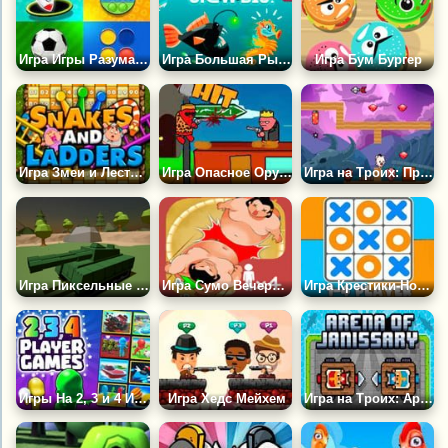
Игра Игры Разума для 2, 3 и 4 Игроков
Игра Большая Рыба Ест Маленькую
Игра Бум Бургер
Игра Змеи и Лестницы
Игра Опасное Оружие: Возвращение
Игра на Троих: Приключения Поросят
Игра Пиксельные Танки на Троих
Игра Сумо Вечеринка
Игра Крестики-Нолики на 1-4 Игрока
Игры На 2, 3 и 4 Игроков
Игра Хедс Мейхем
Игра на Троих: Арена Янычар