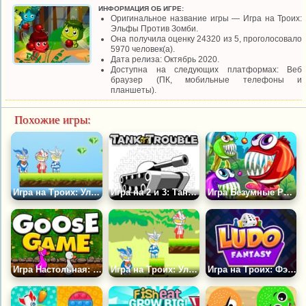
ИНФОРМАЦИЯ ОБ ИГРЕ:
Оригинальное название игры — Игра на Троих:
Эльфы Против Зомби.
Она получила оценку 24320 из 5, проголосовало
5970 человек(а).
Дата релиза: Октябрь 2020.
Доступна на следующих платформах: Веб
браузер (ПК, мобильные телефоны и
планшеты).
Похожие игры:
Игра на Троих: Ультрамен на Острове Монстров 2
Игра на 2 и 3: Танки в Лабиринте
Игра Безумные Рыбки
Игра Настольная: Гуси
Игра на Троих: Ультрамен на Острове Монстров
Игра на Троих: Фэнтези Лудо