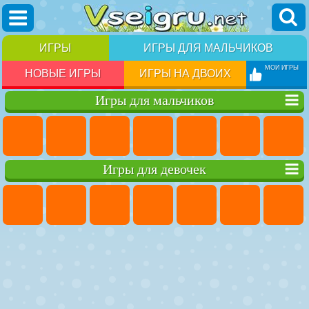
ИГРЫ
ИГРЫ ДЛЯ МАЛЬЧИКОВ
МОИ ИГРЫ
НОВЫЕ ИГРЫ
ИГРЫ НА ДВОИХ
Игры для мальчиков
Игры для девочек