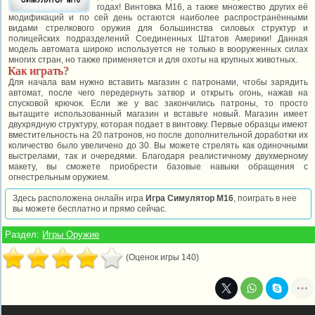
годах! Винтовка M16, а также множество других её
модификаций и по сей день остаются наиболее распространёнными
видами стрелкового оружия для большинства силовых структур и
полицейских подразделений Соединенных Штатов Америки! Данная
модель автомата широко используется не только в вооруженных силах
многих стран, но также применяется и для охоты на крупных животных.
Как играть?
Для начала вам нужно вставить магазин с патронами, чтобы зарядить
автомат, после чего передернуть затвор и открыть огонь, нажав на
спусковой крючок. Если же у вас закончились патроны, то просто
вытащите использованный магазин и вставьте новый. Магазин имеет
двухрядную структуру, которая подает в винтовку. Первые образцы имеют
вместительность на 20 патронов, но после дополнительной доработки их
количество было увеличено до 30. Вы можете стрелять как одиночными
выстрелами, так и очередями. Благодаря реалистичному двухмерному
макету, вы сможете приобрести базовые навыки обращения с
огнестрельным оружием.
Здесь расположена онлайн игра
Игра Симулятор М16
, поиграть в нее
вы можете бесплатно и прямо сейчас.
Раздел:
Игры Оружие
(Оценок игры 140)