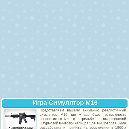
Игра Симулятор М16
Представляем вашему вниманию реалистичный
симулятор М16, где у вас будет возможность
попрактиковаться в стрельбе с американской
штурмовой винтовки калибра 5,56 мм, которая была
разработана и принята на вооружения в 1960-х