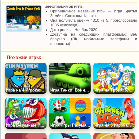
ИНФОРМАЦИЯ ОБ ИГРЕ:
Оригинальное название игры — Игра Братья
Зомби в Снежном Царстве.
Она получила оценку 4310 из 5, проголосовало
1085 человек(а).
Дата релиза: Ноябрь 2020.
Доступна на следующих платформах: Веб
браузер (ПК, мобильные телефоны и
планшеты).
Похожие игры:
Игра на 4 Игрока: Опасное Оружие
Игра Танки: Война Металла
Игра на Троих: Ультрамен на Острове Монстров 3
Игра Безумные Рыбки
Игра Игры Разума для 2, 3 и 4 Игроков
Игра на 3 Игрока: Поймайте Яйцо