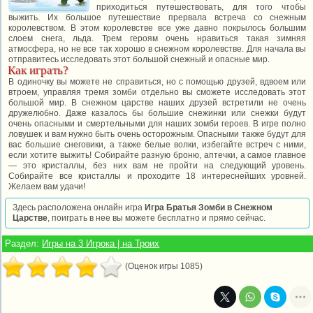
приходиться путешествовать, для того чтобы
выжить. Их большое путешествие прервала встреча со снежным
королевством. В этом королевстве все уже давно покрылось большим
слоем снега, льда. Трем героям очень нравиться такая зимняя
атмосфера, но не все так хорошо в снежном королевстве. Для начала вы
отправитесь исследовать этот большой снежный и опасные мир.
Как играть?
В одиночку вы можете не справиться, но с помощью друзей, вдвоем или
втроем, управляя тремя зомби отдельно вы сможете исследовать этот
большой мир. В снежном царстве наших друзей встретили не очень
дружелюбно. Даже казалось бы большие снежинки или снежки будут
очень опасными и смертельными для наших зомби героев. В игре полно
ловушек и вам нужно быть очень осторожным. Опасными также будут для
вас большие снеговики, а также белые волки, избегайте встреч с ними,
если хотите выжить! Собирайте разную броню, аптечки, а самое главное
— это кристаллы, без них вам не пройти на следующий уровень.
Собирайте все кристаллы и проходите 18 интереснейших уровней.
Желаем вам удачи!
Здесь расположена онлайн игра
Игра Братья Зомби в Снежном
Царстве
, поиграть в нее вы можете бесплатно и прямо сейчас.
Раздел:
Игры на 3 Игрока | на Троих
(Оценок игры 1085)