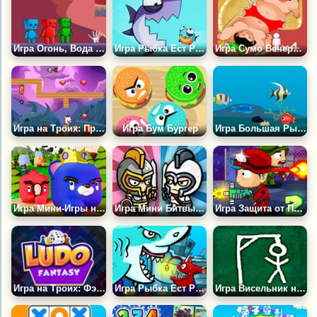
Игра Огонь, Вода и Земля в Мире Зомби
Игра Рыбка Ест Рыбку 3
Игра Сумо Вечеринка
Игра на Троих: Приключения Поросят
Игра Бум Бургер
Игра Большая Рыба Ест Маленькую 2
Игра Мини-Игры на Двоих 3
Игра Мини Битвы на 2, 3, 4, 5, 6
Игра Защита от Парада Зомби 2
Игра на Троих: Фэнтези Лудо
Игра Рыбка Ест Рыбку 1
Игра Висельник на 3-4 Игрока