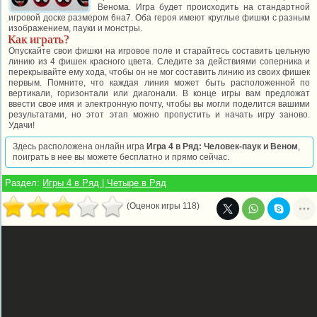
Венома. Игра будет происходить на стандартной
игровой доске размером 6на7. Оба героя имеют круглые фишки с разным
изображением, пауки и монстры.
Как играть?
Опускайте свои фишки на игровое поле и старайтесь составить цельную
линию из 4 фишек красного цвета. Следите за действиями соперника и
перекрывайте ему хода, чтобы он не мог составить линию из своих фишек
первым. Помните, что каждая линия может быть расположенной по
вертикали, горизонтали или диагонали. В конце игры вам предложат
ввести свое имя и электронную почту, чтобы вы могли поделится вашими
результатами, но этот этап можно пропустить и начать игру заново.
Удачи!
Здесь расположена онлайн игра
Игра 4 в Ряд: Человек-паук и Веном
,
поиграть в нее вы можете бесплатно и прямо сейчас.
Раздел:
Игры 4 в Ряд | Четыре в Ряд
(Оценок игры 118)