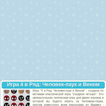
Игра 4 в Ряд: Человек-паук и Веном
Игра "4 в Ряд: Человек-паук и Веном" - создана по
мотивам классической игры "соедини четыре". Это
увлекательная логическая игра для двоих игроков, в
которой вы будете играть за Человека-паука,
против известного всем персонажа из Марвел -