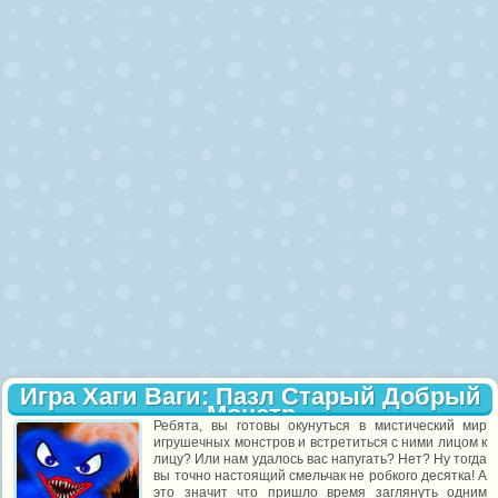
Игра Хаги Ваги: Пазл Старый Добрый
Монстр
Ребята, вы готовы окунуться в мистический мир
игрушечных монстров и встретиться с ними лицом к
лицу? Или нам удалось вас напугать? Нет? Ну тогда
вы точно настоящий смельчак не робкого десятка! А
это значит что пришло время заглянуть одним