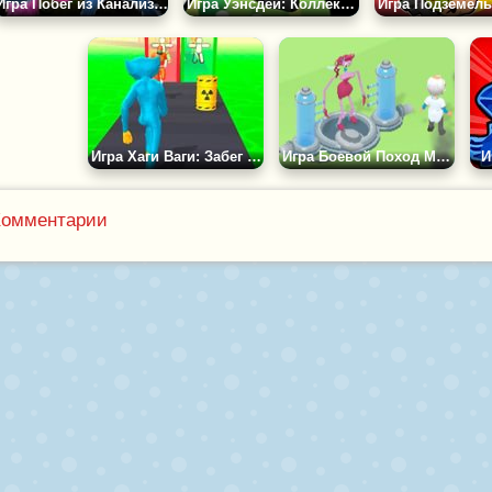
Игра Побег из Канализации Хаги Ваги
Игра Уэнсдей: Коллекция Сюрприз
Игра Хаги Ваги: Забег Чудаковатого Монстра
Игра Боевой Поход Мутантов
И
Комментарии