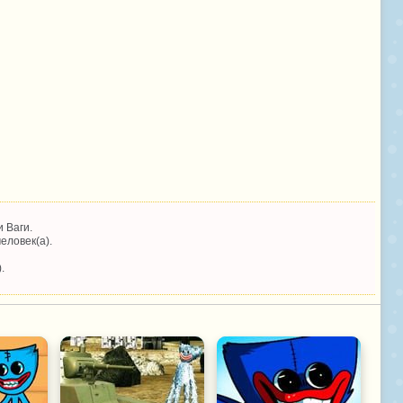
 Ваги.
еловек(а).
.