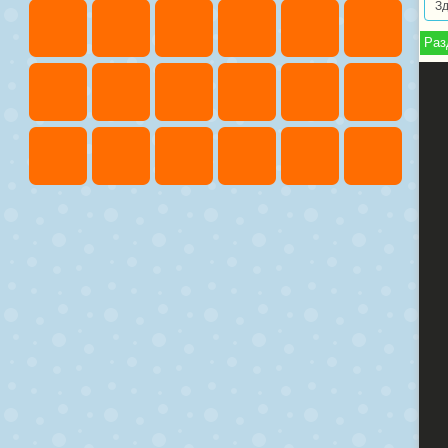
З
Раз