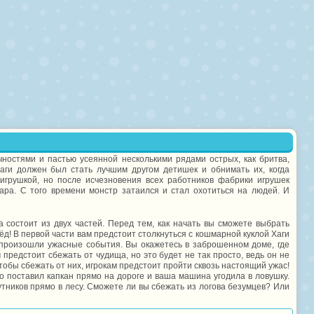
чностями и пастью усеянной несколькими рядами острых, как бритва,
Ваги должен был стать лучшим другом детишек и обнимать их, когда
грушкой, но после исчезновения всех работников фабрики игрушек
ра. С того времени монстр затаился и стал охотиться на людей. И
 состоит из двух частей. Перед тем, как начать вы сможете выбрать
рёд! В первой части вам предстоит столкнуться с кошмарной куклой Хаги
а произошли ужасные события. Вы окажетесь в заброшенном доме, где
 предстоит сбежать от чудища, но это будет не так просто, ведь он не
тобы сбежать от них, игрокам предстоит пройти сквозь настоящий ужас!
то поставил капкан прямо на дороге и ваша машина угодила в ловушку.
утников прямо в лесу. Сможете ли вы сбежать из логова безумцев? Или