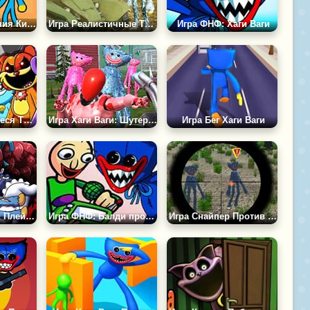
Игра Приключения Киси Миси и Хаги Ваги
Игра Реалистичные Танки: Война Хаги Ваги
Игра ФНФ: Хаги Ваги
Игра Улыбающиеся Твари Против Цифрового Цирка
Игра Хаги Ваги: Шутер на Выживание
Игра Бег Хаги Ваги
Игра Тест Поппи Плейтайм
Игра ФНФ: Балди против Хаги Ваги
Игра Снайпер Против Отряда Хаги Ваги