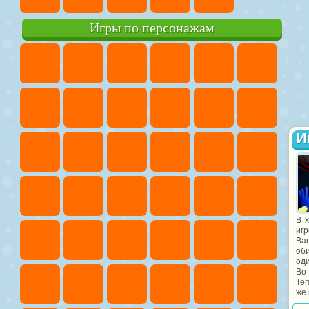
Игры по персонажам
И
В 
игр
Ва
оби
оди
Во 
Теп
же 