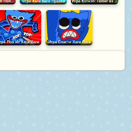
Игра Подземелья Поппи Плейтайм
Игра Хаги Ваги Прятки
Игра Кэтнэп: Побег из Дома
гра Поп Ит Хаги Ваги
Игра Спасти Хаги Ваги