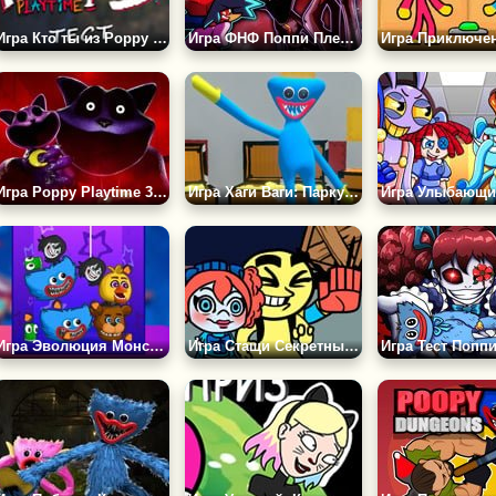
Игра Кто ты из Poppy Playtime 3? Тест
Игра ФНФ Поппи Плейтайм 3: Проект Фанк
Игра Poppy Playtime 3: Глубокий Сон
Игра Хаги Ваги: Паркур на Выживание
Игра Эволюция Монстров: Максимальный Уровень
Игра Стащи Секретные Материалы у Хаги