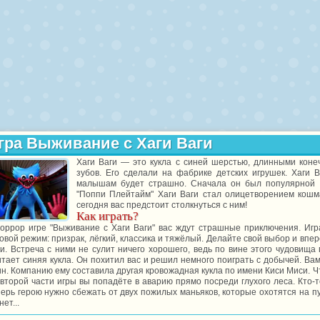
гра Выживание с Хаги Ваги
Хаги Ваги — это кукла с синей шерстью, длинными коне
зубов. Его сделали на фабрике детских игрушек. Хаги 
малышам будет страшно. Сначала он был популярной и
"Поппи Плейтайм" Хаги Ваги стал олицетворением кошма
сегодня вас предстоит столкнуться с ним!
Как играть?
хоррор игре "Выживание с Хаги Ваги" вас ждут страшные приключения. Игра
овой режим: призрак, лёгкий, классика и тяжёлый. Делайте свой выбор и впе
ги. Встреча с ними не сулит ничего хорошего, ведь по вине этого чудовищ
тает синяя кукла. Он похитил вас и решил немного поиграть с добычей. Вам
н. Компанию ему составила другая кровожадная кукла по имени Киси Миси. Ч
второй части игры вы попадёте в аварию прямо посреди глухого леса. Кто-
ерь герою нужно сбежать от двух пожилых маньяков, которые охотятся на п
нет...