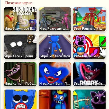
Похожие игры:
Игра Закулисье Босс Файт
Игра Разрушительная Поездка Хаги Ваги
Игра Радужный Шутер: Уничтожай Их Всех!
Игра Хаги и Гренни: Хоррор Страшилка
Игра Бег Хаги Ваги
Игра Кик зе Бади: Поппи Плейтам
Игра Кэтнэп: Побег из Дома
Игра Хаги Ваги: Пазл Старый Добрый Монстр
Игра Поппи Плейтайм: Побег от Хаги Ваги