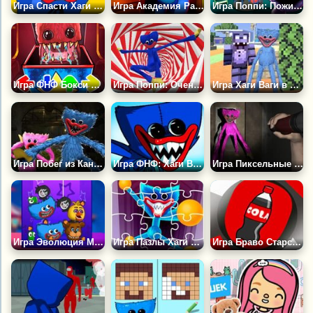
Игра Спасти Хаги Ваги
Игра Академия Радужный Путь к Радужному Кубу 3D
Игра Поппи: Пожиратель Мод
Игра ФНФ Бокси Бу: Проект Плейтайм
Игра Поппи: Очень Вкусный Обби
Игра Хаги Ваги в Майнкрафт
Игра Побег из Канализации Хаги Ваги
Игра ФНФ: Хаги Ваги
Игра Пиксельные Ночи с Хаги Ваги
Игра Эволюция Монстров: Максимальный Уровень
Игра Пазлы Хаги Ваги
Игра Браво Старс: Бабл Кола