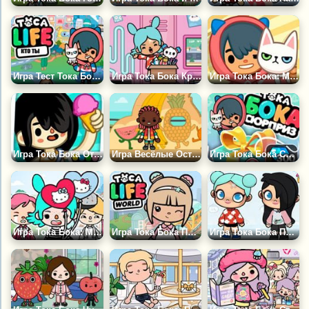
Игра Тест Тока Бока: Кто Ты?
Игра Тока Бока Крампеты
Игра Тока Бока: Мои Питомцы
Игра Тока Бока Отдых
Игра Весёлые Острова Тока Бока
Игра Тока Бока Сюрприз
Игра Тока Бока: Мини Игры
Игра Тока Бока Подростки
Игра Тока Бока Против Аватара