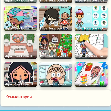
Игра Тока Бока Чудики
Игра Тока Бока: Построй Отель 5 Звёзд
Игра Тока Бока Старшая Школа
Игра Тока Бока: Построй Город
Игра Тока Бока: Урок Музыки
Игра Тока Бока Одевалки
Игра Тока Бока Последняя Версия
Игра Тока Бока Новый Год: Наряди Ёлку!
Игра Взломка Тока Бока: Секретные Стикеры
Игра Тока Бока: Персонажи
Игра Тока Бока - Открой Свой Салон
Игра Бумажные Сюрпризы: Распаковка Игрушек
Комментарии